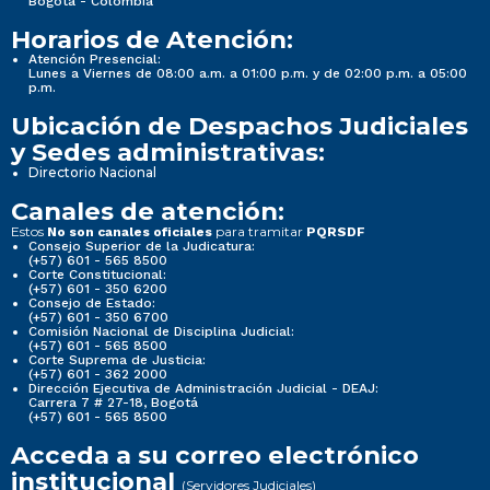
Bogotá - Colombia
Horarios de Atención:
Atención Presencial:
Lunes a Viernes de 08:00 a.m. a 01:00 p.m. y de 02:00 p.m. a 05:00
p.m.
Ubicación de Despachos Judiciales
y Sedes administrativas:
Directorio Nacional
Canales de atención:
Estos
para tramitar
No son canales oficiales
PQRSDF
Consejo Superior de la Judicatura:
(+57) 601 - 565 8500
Corte Constitucional:
(+57) 601 - 350 6200
Consejo de Estado:
(+57) 601 - 350 6700
Comisión Nacional de Disciplina Judicial:
(+57) 601 - 565 8500
Corte Suprema de Justicia:
(+57) 601 - 362 2000
Dirección Ejecutiva de Administración Judicial - DEAJ:
Carrera 7 # 27-18, Bogotá
(+57) 601 - 565 8500
Acceda a su correo electrónico
institucional
(Servidores Judiciales)