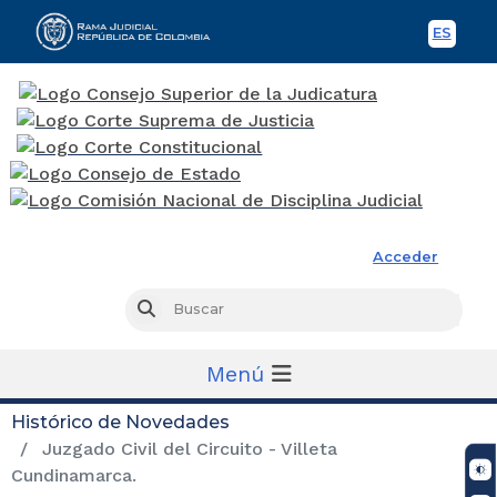
ES
Spani
Rama Judicial
Acceder
Busc
Buscar
Menú
Histórico de Novedades
Juzgado Civil del Circuito - Villeta
Cundinamarca.