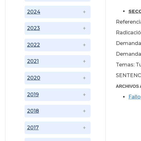
S
ECC
2024
Referenc
2023
Radicació
Demandan
2022
Demandado
2021
Temas: Tut
SENTENC
2020
ARCHIVOS 
2019
Fallo
2018
2017