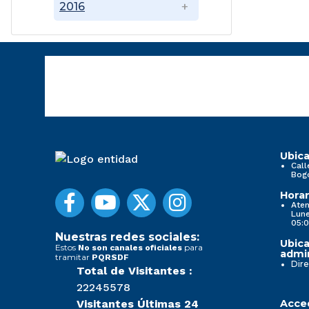
2016
Ubica
Call
Bog
Horar
Aten
Lune
05:0
Nuestras redes sociales:
Ubica
Estos
para
No son canales oficiales
admin
tramitar
PQRSDF
Dire
Total de Visitantes :
22245578
Visitantes Últimas 24
Acced