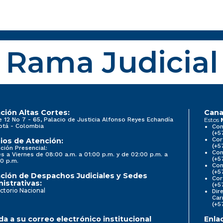
Rama Judicial
ción Altas Cortes:
Cana
e 12 No 7 - 65, Palacio de Justicia Alfonso Reyes Echandía
Estos
otá - Colombia
Con
(+5
Cor
ios de Atención:
(+5
ción Presencial:
Con
s a Viernes de 08:00 a.m. a 01:00 p.m. y de 02:00 p.m. a
(+5
0 p.m.
Com
(+5
ción de Despachos Judiciales y Sedes
Cor
istrativas:
(+5
ctorio Nacional
Dir
Car
(+5
a a su correo electrónico institucional
Enla