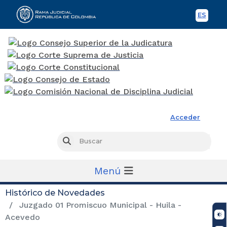
ES
Spani
Rama Judicial
Acceder
Busc
Buscar
Menú
Histórico de Novedades
Juzgado 01 Promiscuo Municipal - Huila -
Acevedo