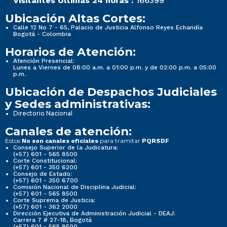
Visitantes Últimas 24 horas :
166399
Ubicación Altas Cortes:
Calle 12 No 7 - 65, Palacio de Justicia Alfonso Reyes Echandía
Bogotá - Colombia
Horarios de Atención:
Atención Presencial:
Lunes a Viernes de 08:00 a.m. a 01:00 p.m. y de 02:00 p.m. a 05:00
p.m.
Ubicación de Despachos Judiciales
y Sedes administrativas:
Directorio Nacional
Canales de atención:
Estos
para tramitar
No son canales oficiales
PQRSDF
Consejo Superior de la Judicatura:
(+57) 601 - 565 8500
Corte Constitucional:
(+57) 601 - 350 6200
Consejo de Estado:
(+57) 601 - 350 6700
Comisión Nacional de Disciplina Judicial:
(+57) 601 - 565 8500
Corte Suprema de Justicia:
(+57) 601 - 362 2000
Dirección Ejecutiva de Administración Judicial - DEAJ:
Carrera 7 # 27-18, Bogotá
(+57) 601 - 565 8500