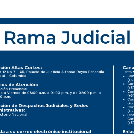
Rama Judicial
ción Altas Cortes:
Cana
e 12 No 7 - 65, Palacio de Justicia Alfonso Reyes Echandía
Estos
otá - Colombia
Con
(+5
Cor
ios de Atención:
(+5
ción Presencial:
Con
s a Viernes de 08:00 a.m. a 01:00 p.m. y de 02:00 p.m. a
(+5
0 p.m.
Com
(+5
ción de Despachos Judiciales y Sedes
Cor
istrativas:
(+5
ctorio Nacional
Dir
Car
(+5
a a su correo electrónico institucional
Enla