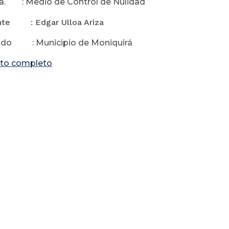
a. : Medio de Control de Nulidad
te : Edgar Ulloa Ariza
o : Municipio de Moniquirá
to completo