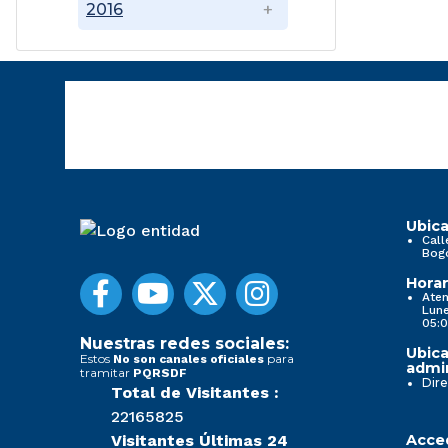
2016
Ubica
Call
Bog
Horar
Aten
Lune
05:0
Nuestras redes sociales:
Ubica
Estos
para
No son canales oficiales
admin
tramitar
PQRSDF
Dire
Total de Visitantes :
22165825
Visitantes Últimas 24
Acced