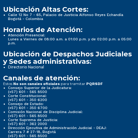
Ubicación Altas Cortes:
Calle 12 No 7 - 65, Palacio de Justicia Alfonso Reyes Echandía
Bogotá - Colombia
Horarios de Atención:
Atención Presencial:
Lunes a Viernes de 08:00 a.m. a 01:00 p.m. y de 02:00 p.m. a 05:00
p.m.
Ubicación de Despachos Judiciales
y Sedes administrativas:
Directorio Nacional
Canales de atención:
Estos
para tramitar
No son canales oficiales
PQRSDF
Consejo Superior de la Judicatura:
(+57) 601 - 565 8500
Corte Constitucional:
(+57) 601 - 350 6200
Consejo de Estado:
(+57) 601 - 350 6700
Comisión Nacional de Disciplina Judicial:
(+57) 601 - 565 8500
Corte Suprema de Justicia:
(+57) 601 - 362 2000
Dirección Ejecutiva de Administración Judicial - DEAJ:
Carrera 7 # 27-18, Bogotá
(+57) 601 - 565 8500