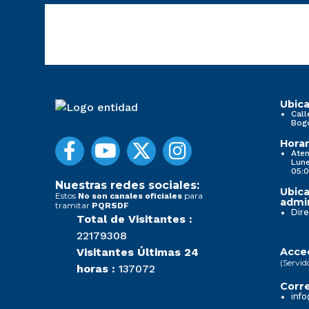
Ubica
Call
Bog
Horar
Aten
Lune
05:0
Nuestras redes sociales:
Ubica
Estos
para
No son canales oficiales
admin
tramitar
PQRSDF
Dire
Total de Visitantes :
22179308
Visitantes Últimas 24
Acced
(Servid
horas :
137072
Corre
info