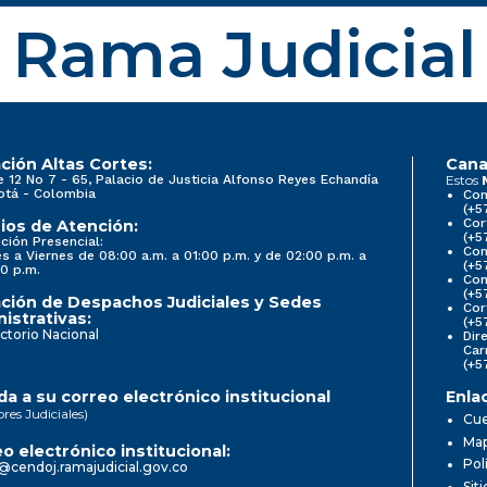
Rama Judicial
ción Altas Cortes:
Cana
e 12 No 7 - 65, Palacio de Justicia Alfonso Reyes Echandía
Estos
otá - Colombia
Con
(+5
Cor
ios de Atención:
(+5
ción Presencial:
Con
s a Viernes de 08:00 a.m. a 01:00 p.m. y de 02:00 p.m. a
(+5
0 p.m.
Com
(+5
ción de Despachos Judiciales y Sedes
Cor
istrativas:
(+5
ctorio Nacional
Dir
Car
(+5
a a su correo electrónico institucional
Enla
ores Judiciales)
Cue
Map
o electrónico institucional:
Pol
@cendoj.ramajudicial.gov.co
Sit