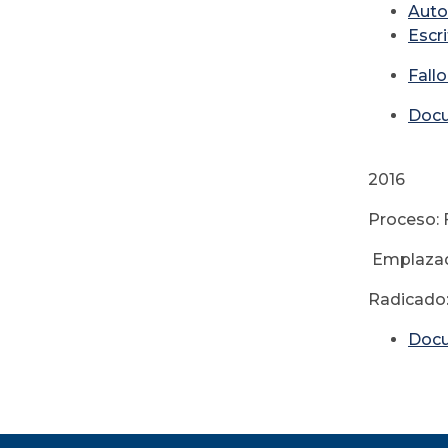
Auto
Escr
Fall
Doc
J
2016
Proceso: 
Emplaza
Radicado:
Doc