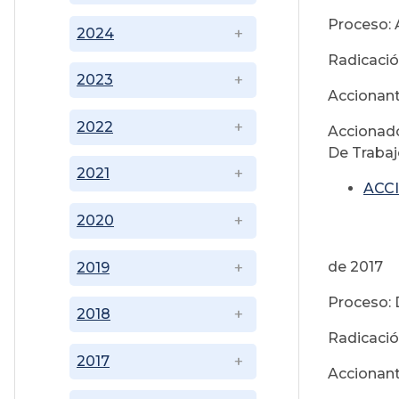
Proceso: 
2024
Radicació
2023
Accionan
2022
Accionado
De Traba
2021
ACCI
2020
F
de 2017
2019
Proceso: 
2018
Radicació
2017
Accionant