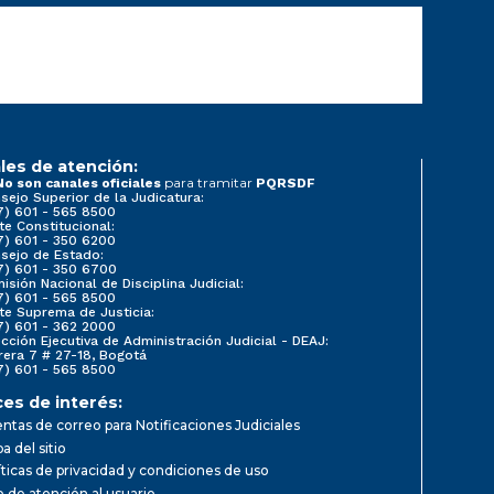
les de atención:
para tramitar
No son canales oficiales
PQRSDF
sejo Superior de la Judicatura:
7) 601 - 565 8500
te Constitucional:
7) 601 - 350 6200
sejo de Estado:
7) 601 - 350 6700
isión Nacional de Disciplina Judicial:
7) 601 - 565 8500
te Suprema de Justicia:
7) 601 - 362 2000
ección Ejecutiva de Administración Judicial - DEAJ:
rera 7 # 27-18, Bogotá
7) 601 - 565 8500
ces de interés:
ntas de correo para Notificaciones Judiciales
a del sitio
íticas de privacidad y condiciones de uso
io de atención al usuario