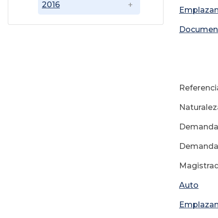
2016
Emplaza
Documen
09
Referenc
Naturalez
Demandant
Demandad
Magistrad
Auto
Emplaza