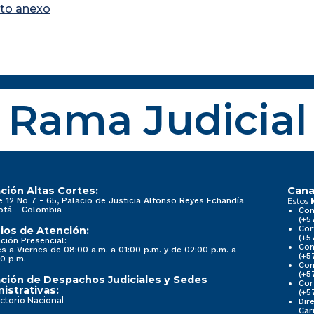
to anexo
Rama Judicial
ción Altas Cortes:
Cana
e 12 No 7 - 65, Palacio de Justicia Alfonso Reyes Echandía
Estos
otá - Colombia
Con
(+5
Cor
ios de Atención:
(+5
ción Presencial:
Con
s a Viernes de 08:00 a.m. a 01:00 p.m. y de 02:00 p.m. a
(+5
0 p.m.
Com
(+5
ción de Despachos Judiciales y Sedes
Cor
istrativas:
(+5
ctorio Nacional
Dir
Car