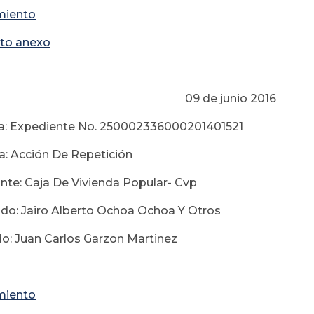
miento
to anexo
 de junio 2016
ia: Expediente No. 250002336000201401521
a: Acción De Repetición
e: Caja De Vivienda Popular- Cvp
o: Jairo Alberto Ochoa Ochoa Y Otros
o: Juan Carlos Garzon Martinez
miento