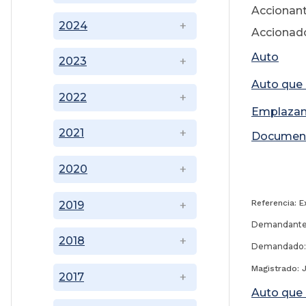
Accionan
2024
Accionad
Auto
2023
Auto que
2022
Emplaza
2021
Documen
2020
28 
Referencia: E
2019
Demandante:
2018
Demandado: 
Magistrado: 
2017
Auto que