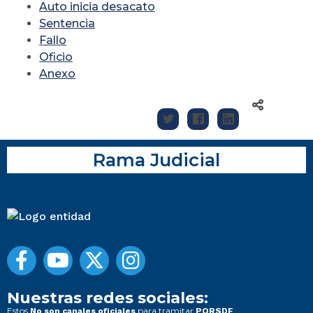
Auto inicia desacato
Sentencia
Fallo
Oficio
Anexo
Rama Judicial
Nuestras redes sociales:
Estos
para tramitar
No son canales oficiales
PQRSDF