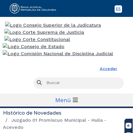
ES
Spani
Rama Judicial
Acceder
Busc
Buscar
Menú
Histórico de Novedades
Juzgado 01 Promiscuo Municipal - Huila -
Acevedo