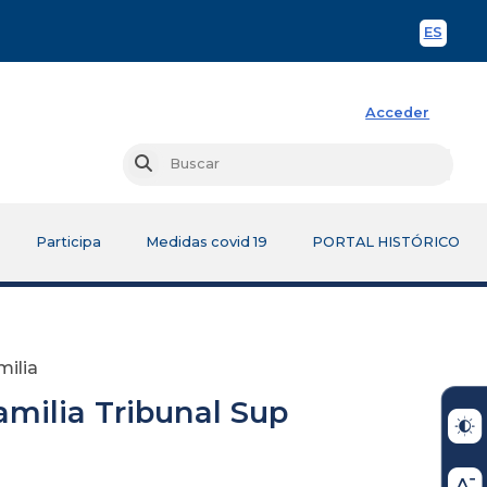
ES
Spani
Acceder
Busc
Buscar
Participa
Medidas covid 19
PORTAL HISTÓRICO
milia
amilia Tribunal Sup