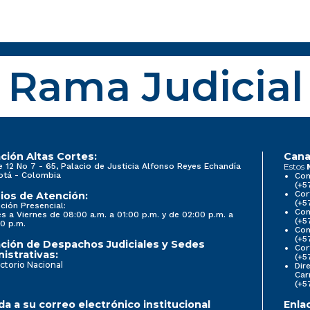
Rama Judicial
ción Altas Cortes:
Cana
e 12 No 7 - 65, Palacio de Justicia Alfonso Reyes Echandía
Estos
otá - Colombia
Con
(+5
Cor
ios de Atención:
(+5
ción Presencial:
Con
s a Viernes de 08:00 a.m. a 01:00 p.m. y de 02:00 p.m. a
(+5
0 p.m.
Com
(+5
ción de Despachos Judiciales y Sedes
Cor
istrativas:
(+5
ctorio Nacional
Dir
Car
(+5
a a su correo electrónico institucional
Enla