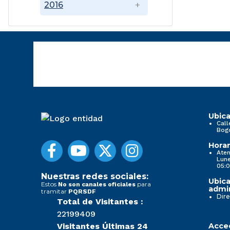
2016
Ubica
Call
Bog
Horar
Aten
Lune
05:0
Nuestras redes sociales:
Ubica
Estos
para
No son canales oficiales
admin
tramitar
PQRSDF
Dire
Total de Visitantes :
22199409
Visitantes Últimas 24
Acced