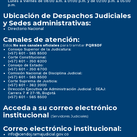
Lunes a Viernes de 08:00 a.m. a 01:00 p.m. y de 02:00 p.m. a 05:00
p.m.
Ubicación de Despachos Judiciales
y Sedes administrativas:
Directorio Nacional
Canales de atención:
Estos
para tramitar
No son canales oficiales
PQRSDF
Consejo Superior de la Judicatura:
(+57) 601 - 565 8500
Corte Constitucional:
(+57) 601 - 350 6200
Consejo de Estado:
(+57) 601 - 350 6700
Comisión Nacional de Disciplina Judicial:
(+57) 601 - 565 8500
Corte Suprema de Justicia:
(+57) 601 - 362 2000
Dirección Ejecutiva de Administración Judicial - DEAJ:
Carrera 7 # 27-18, Bogotá
(+57) 601 - 565 8500
Acceda a su correo electrónico
institucional
(Servidores Judiciales)
Correo electrónico institucional:
info@cendoj.ramajudicial.gov.co