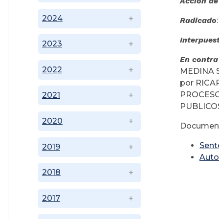
Acción de
2024
Radicado
Interpues
2023
En contra
2022
MEDINA S
por RICA
PROCESO
2021
PUBLICOS
2020
Document
Sent
2019
Auto
2018
2017