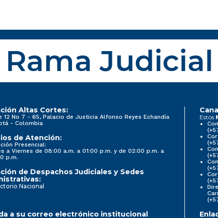
Rama Judicial
ción Altas Cortes:
Cana
e 12 No 7 - 65, Palacio de Justicia Alfonso Reyes Echandía
Estos
otá - Colombia
Con
(+5
Cor
ios de Atención:
(+5
ción Presencial:
Con
s a Viernes de 08:00 a.m. a 01:00 p.m. y de 02:00 p.m. a
(+5
0 p.m.
Com
(+5
ción de Despachos Judiciales y Sedes
Cor
istrativas:
(+5
ctorio Nacional
Dir
Car
(+5
a a su correo electrónico institucional
Enla