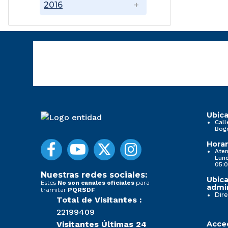
2016
Ubica
Call
Bog
Horar
Aten
Lune
05:0
Nuestras redes sociales:
Ubica
Estos
para
No son canales oficiales
admin
tramitar
PQRSDF
Dire
Total de Visitantes :
22199409
Visitantes Últimas 24
Acced