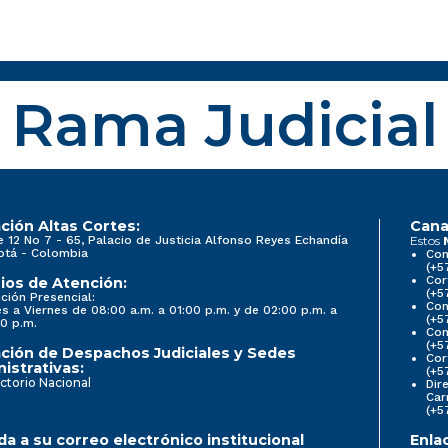
Rama Judicial
ción Altas Cortes:
Cana
e 12 No 7 - 65, Palacio de Justicia Alfonso Reyes Echandía
Estos
otá - Colombia
Con
(+5
Cor
ios de Atención:
(+5
ción Presencial:
Con
s a Viernes de 08:00 a.m. a 01:00 p.m. y de 02:00 p.m. a
(+5
0 p.m.
Com
(+5
ción de Despachos Judiciales y Sedes
Cor
istrativas:
(+5
ctorio Nacional
Dir
Car
(+5
a a su correo electrónico institucional
Enla