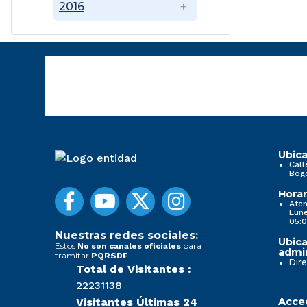
2016
Ubica
Call
Bog
Horar
Aten
Lune
05:0
Nuestras redes sociales:
Ubica
Estos
para
No son canales oficiales
admin
tramitar
PQRSDF
Dire
Total de Visitantes :
22231138
Visitantes Últimas 24
Acced