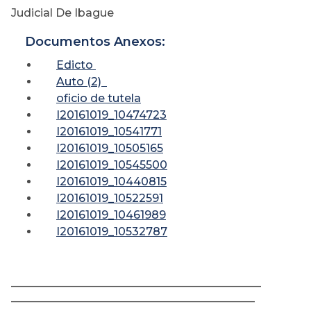
Judicial De Ibague
Documentos Anexos:
Edicto
Auto (2)
oficio de tutela
I20161019_10474723
I20161019_10541771
I20161019_10505165
I20161019_10545500
I20161019_10440815
I20161019_10522591
I20161019_10461989
I20161019_10532787
________________________________________
_______________________________________