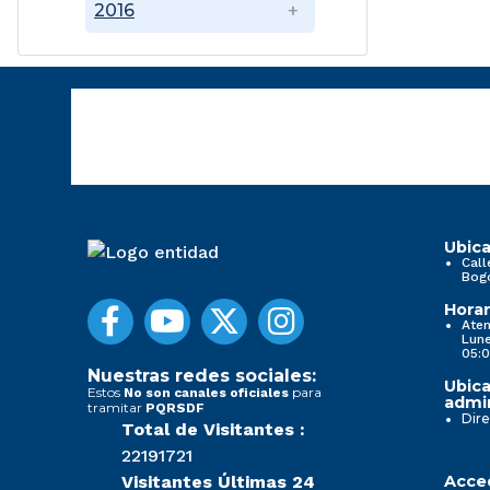
2016
Ubica
Call
Bog
Horar
Aten
Lune
05:0
Nuestras redes sociales:
Ubica
Estos
para
No son canales oficiales
admin
tramitar
PQRSDF
Dire
Total de Visitantes :
22191721
Visitantes Últimas 24
Acced