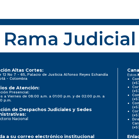
Rama Judicial
ción Altas Cortes:
Cana
e 12 No 7 - 65, Palacio de Justicia Alfonso Reyes Echandía
Estos
otá - Colombia
Con
(+5
Cor
ios de Atención:
(+5
ción Presencial:
Con
s a Viernes de 08:00 a.m. a 01:00 p.m. y de 02:00 p.m. a
(+5
0 p.m.
Com
(+5
ción de Despachos Judiciales y Sedes
Cor
istrativas:
(+5
ctorio Nacional
Dir
Car
(+5
a a su correo electrónico institucional
Enla