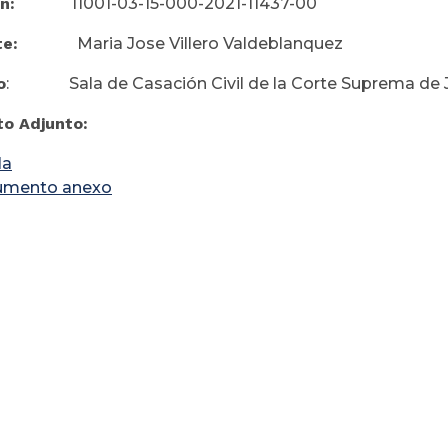
n:
11001-03-15-000-2021-11437-00
nte:
Maria Jose Villero Valdeblanquez
o
: Sala de Casación Civil de la Corte Suprema de Ju
o Adjunto:
la
umento anexo