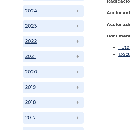
Radicació
2024
Acciona
Accionad
2023
Document
2022
Tute
Doc
2021
2020
2019
2018
2017