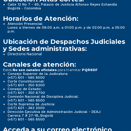
Calle 12 No 7 - 65, Palacio de Justicia Alfonso Reyes Echandía
Bogotá - Colombia
Horarios de Atención:
Atención Presencial:
Lunes a Viernes de 08:00 a.m. a 01:00 p.m. y de 02:00 p.m. a 05:00
p.m.
Ubicación de Despachos Judiciales
y Sedes administrativas:
Directorio Nacional
Canales de atención:
Estos
para tramitar
No son canales oficiales
PQRSDF
Consejo Superior de la Judicatura:
(+57) 601 - 565 8500
Corte Constitucional:
(+57) 601 - 350 6200
Consejo de Estado:
(+57) 601 - 350 6700
Comisión Nacional de Disciplina Judicial:
(+57) 601 - 565 8500
Corte Suprema de Justicia:
(+57) 601 - 362 2000
Dirección Ejecutiva de Administración Judicial - DEAJ:
Carrera 7 # 27-18, Bogotá
(+57) 601 - 565 8500
Acceda a su correo electrónico