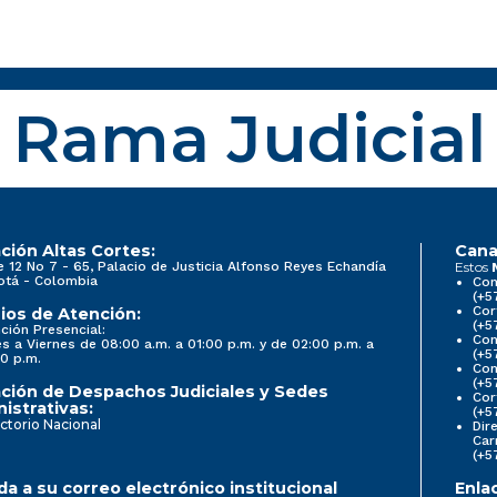
Rama Judicial
ción Altas Cortes:
Cana
e 12 No 7 - 65, Palacio de Justicia Alfonso Reyes Echandía
Estos
otá - Colombia
Con
(+5
Cor
ios de Atención:
(+5
ción Presencial:
Con
s a Viernes de 08:00 a.m. a 01:00 p.m. y de 02:00 p.m. a
(+5
0 p.m.
Com
(+5
ción de Despachos Judiciales y Sedes
Cor
istrativas:
(+5
ctorio Nacional
Dir
Car
(+5
a a su correo electrónico institucional
Enla