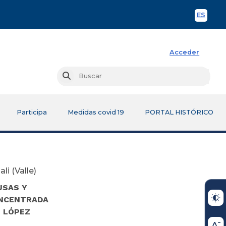
ES
Spani
Acceder
Busc
Buscar
Participa
Medidas covid 19
PORTAL HISTÓRICO
i (Valle)
USAS Y
ONCENTRADA
O LÓPEZ