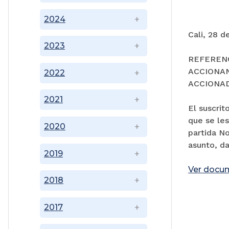
2024
Cali, 28 d
2023
REFEREN
ACCIONA
2022
ACCIONA
2021
El suscri
que se les
2020
partida N
asunto, da
2019
Ver docu
2018
2017