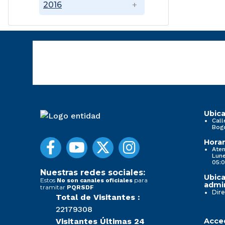
2016
Ubica
Call
Bog
Horar
Aten
Lune
05:0
Nuestras redes sociales:
Ubica
Estos
para
No son canales oficiales
admin
tramitar
PQRSDF
Dire
Total de Visitantes :
22179308
Visitantes Últimas 24
Acced