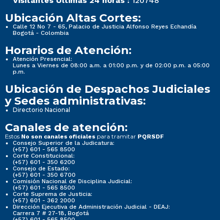
Visitantes Últimas 24 horas :
120748
Ubicación Altas Cortes:
Calle 12 No 7 - 65, Palacio de Justicia Alfonso Reyes Echandía
Bogotá - Colombia
Horarios de Atención:
Atención Presencial:
Lunes a Viernes de 08:00 a.m. a 01:00 p.m. y de 02:00 p.m. a 05:00
p.m.
Ubicación de Despachos Judiciales
y Sedes administrativas:
Directorio Nacional
Canales de atención:
Estos
para tramitar
No son canales oficiales
PQRSDF
Consejo Superior de la Judicatura:
(+57) 601 - 565 8500
Corte Constitucional:
(+57) 601 - 350 6200
Consejo de Estado:
(+57) 601 - 350 6700
Comisión Nacional de Disciplina Judicial:
(+57) 601 - 565 8500
Corte Suprema de Justicia:
(+57) 601 - 362 2000
Dirección Ejecutiva de Administración Judicial - DEAJ:
Carrera 7 # 27-18, Bogotá
(+57) 601 - 565 8500