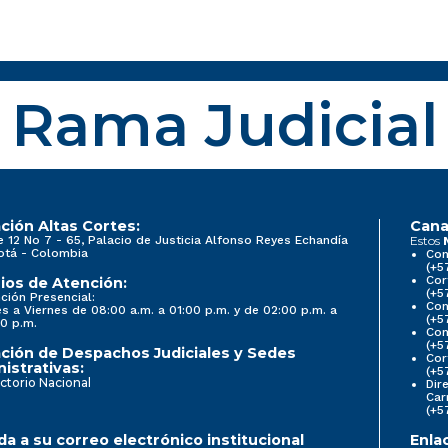
Rama Judicial
ción Altas Cortes:
Cana
e 12 No 7 - 65, Palacio de Justicia Alfonso Reyes Echandía
Estos
otá - Colombia
Con
(+5
Cor
ios de Atención:
(+5
ción Presencial:
Con
s a Viernes de 08:00 a.m. a 01:00 p.m. y de 02:00 p.m. a
(+5
0 p.m.
Com
(+5
ción de Despachos Judiciales y Sedes
Cor
istrativas:
(+5
ctorio Nacional
Dir
Car
(+5
a a su correo electrónico institucional
Enla