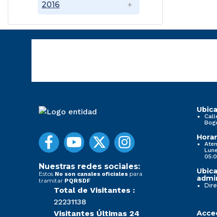
2016
Ubica
Call
Bog
Horar
Aten
Lune
05:0
Nuestras redes sociales:
Ubica
Estos
para
No son canales oficiales
admin
tramitar
PQRSDF
Dire
Total de Visitantes :
22231138
Visitantes Últimas 24
Acced