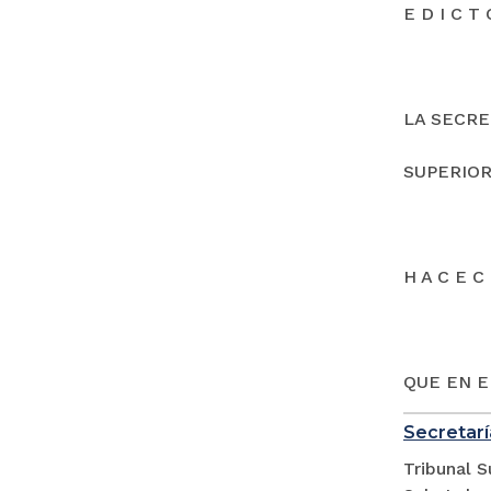
E D I C T 
LA SECRE
SUPERIOR
H A C E C 
QUE EN E
Secretarí
Tribunal S