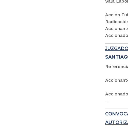
Sala Labo
Acción Tut
Radicació
Accionant
Accionados
JUZGADO 
SANTIAG
Referencia
Accionant
Accionado:
...
CONVOCA
AUTORIZ