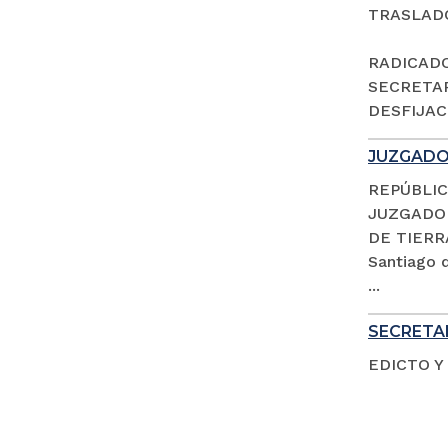
TRASLAD
RADICADO 
SECRETAR
DESFIJACI
JUZGADO 
REPÚBLIC
JUZGADO 
DE TIERR
Santiago d
...
SECRETAR
EDICTO Y