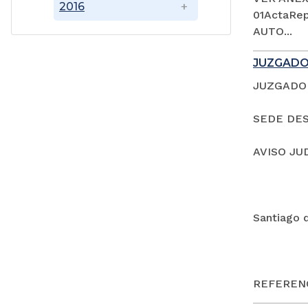
2016
01ActaRep
AUTO...
JUZGADO
JUZGADO 
SEDE DES
AVISO JU
Santiago 
REFERENC