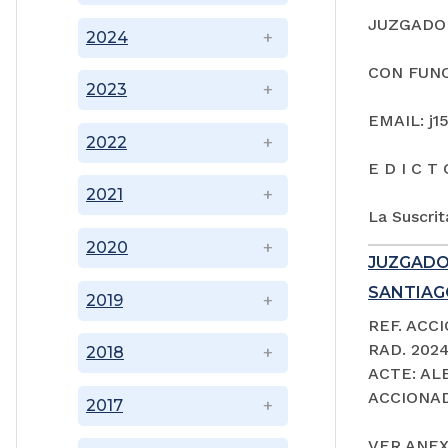
JUZGADO 
2024
CON FUNC
2023
EMAIL: j1
2022
E D I C T 
2021
La Suscrit
2020
JUZGADO
SANTIAGO
2019
REF. ACC
RAD. 202
2018
ACTE: A
ACCIONAD
2017
VER ANEX