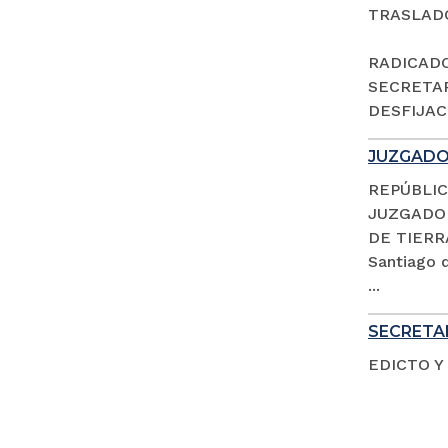
TRASLAD
RADICADO 
SECRETAR
DESFIJACI
JUZGADO 
REPÚBLIC
JUZGADO 
DE TIERR
Santiago d
...
SECRETAR
EDICTO Y