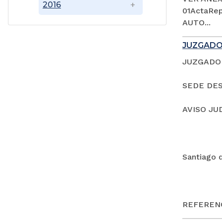
2016
01ActaRep
AUTO...
JUZGADO
JUZGADO 
SEDE DES
AVISO JU
Santiago 
REFERENC