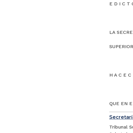
E D I C T 
LA SECRE
SUPERIOR
H A C E C 
QUE EN E
Secretarí
Tribunal S