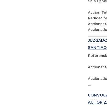
Sala Labo
Acción Tut
Radicació
Accionant
Accionados
JUZGADO 
SANTIAG
Referencia
Accionant
Accionado:
...
CONVOCA
AUTORIZ