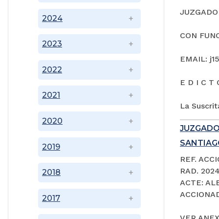
JUZGADO 
2024
CON FUNC
2023
EMAIL: j1
2022
E D I C T 
2021
La Suscrit
2020
JUZGADO
SANTIAGO
2019
REF. ACC
RAD. 202
2018
ACTE: A
ACCIONAD
2017
VER ANEX