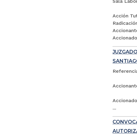
Sala Labo
Acción Tut
Radicació
Accionant
Accionados
JUZGADO 
SANTIAG
Referencia
Accionant
Accionado:
...
CONVOCA
AUTORIZ