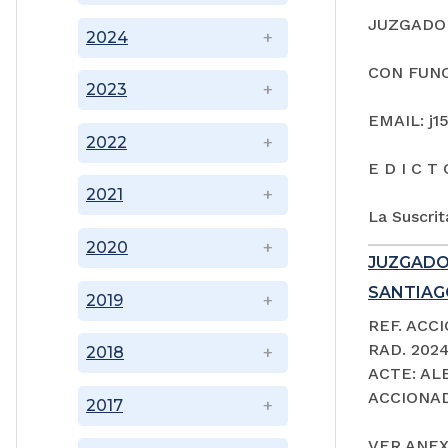
JUZGADO 
2024
CON FUNC
2023
EMAIL: j1
2022
E D I C T 
2021
La Suscrit
2020
JUZGADO
SANTIAGO
2019
REF. ACC
RAD. 202
2018
ACTE: A
ACCIONAD
2017
VER ANEX