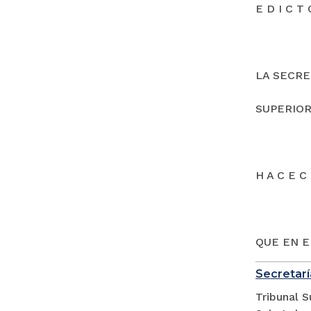
E D I C T 
LA SECRE
SUPERIOR
H A C E C 
QUE EN E
Secretarí
Tribunal S