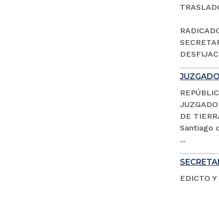
TRASLAD
RADICADO 
SECRETAR
DESFIJACI
JUZGADO 
REPÚBLIC
JUZGADO 
DE TIERR
Santiago d
...
SECRETAR
EDICTO Y