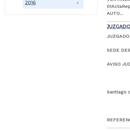
2016
01ActaRep
AUTO...
JUZGADO
JUZGADO 
SEDE DES
AVISO JU
Santiago 
REFERENC