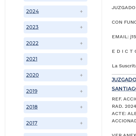
JUZGADO 
2024
CON FUNC
2023
EMAIL: j1
2022
E D I C T 
2021
La Suscrit
2020
JUZGADO
SANTIAGO
2019
REF. ACC
RAD. 202
2018
ACTE: A
ACCIONAD
2017
VER ANEX