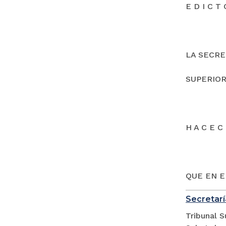
E D I C T 
LA SECRE
SUPERIOR
H A C E C 
QUE EN E
Secretarí
Tribunal S