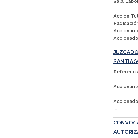
Sala Labo
Acción Tut
Radicació
Accionant
Accionados
JUZGADO 
SANTIAG
Referencia
Accionant
Accionado:
...
CONVOCA
AUTORIZ