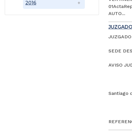
2016
01ActaRep
AUTO...
JUZGADO
JUZGADO 
SEDE DES
AVISO JU
Santiago 
REFERENC