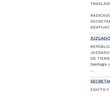
TRASLAD
RADICADO 
SECRETAR
DESFIJACI
JUZGADO 
REPÚBLIC
JUZGADO 
DE TIERR
Santiago d
...
SECRETAR
EDICTO Y