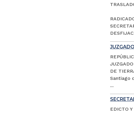
TRASLAD
RADICADO 
SECRETAR
DESFIJACI
JUZGADO 
REPÚBLIC
JUZGADO 
DE TIERR
Santiago d
...
SECRETAR
EDICTO Y