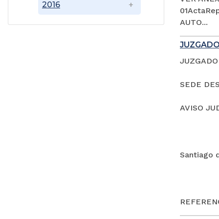
2016
01ActaRep
AUTO...
JUZGADO
JUZGADO 
SEDE DES
AVISO JU
Santiago 
REFERENC