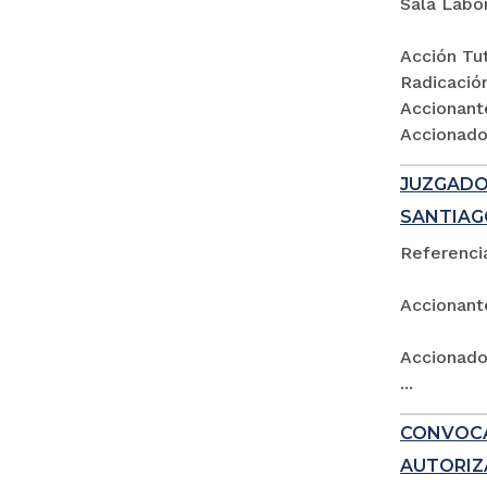
Sala Labo
Acción Tut
Radicació
Accionant
Accionados
JUZGADO 
SANTIAG
Referencia
Accionant
Accionado:
...
CONVOCA
AUTORIZ