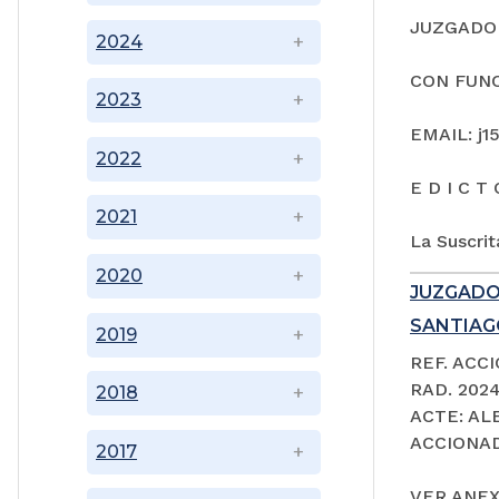
JUZGADO 
2024
CON FUNC
2023
EMAIL: j1
2022
E D I C T 
2021
La Suscrit
2020
JUZGADO
SANTIAGO
2019
REF. ACC
RAD. 202
2018
ACTE: A
ACCIONAD
2017
VER ANEX