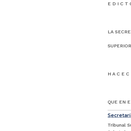
E D I C T 
LA SECRE
SUPERIOR
H A C E C 
QUE EN E
Secretarí
Tribunal S