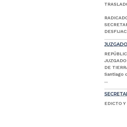
TRASLAD
RADICADO 
SECRETAR
DESFIJACI
JUZGADO 
REPÚBLIC
JUZGADO 
DE TIERR
Santiago d
...
SECRETAR
EDICTO Y