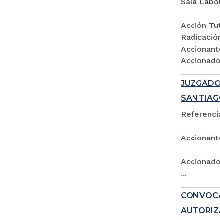
Sala Labo
Acción Tut
Radicació
Accionant
Accionados
JUZGADO 
SANTIAG
Referencia
Accionant
Accionado:
...
CONVOCA
AUTORIZ