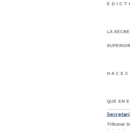
E D I C T 
LA SECRE
SUPERIOR
H A C E C 
QUE EN E
Secretarí
Tribunal S