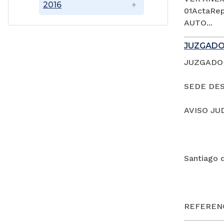
2016
01ActaRep
AUTO...
JUZGADO
JUZGADO 
SEDE DES
AVISO JU
Santiago 
REFERENC