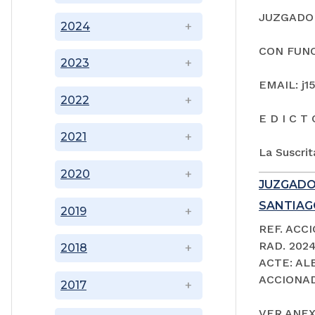
JUZGADO 
2024
CON FUNC
2023
EMAIL: j1
2022
E D I C T 
2021
La Suscrit
2020
JUZGADO
SANTIAGO
2019
REF. ACC
RAD. 202
2018
ACTE: A
ACCIONAD
2017
VER ANEX