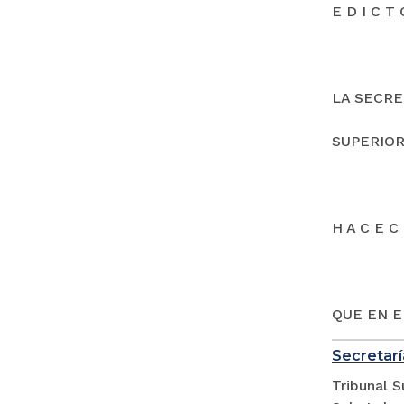
E D I C T 
LA SECRE
SUPERIOR
H A C E C 
QUE EN E
Secretarí
Tribunal S