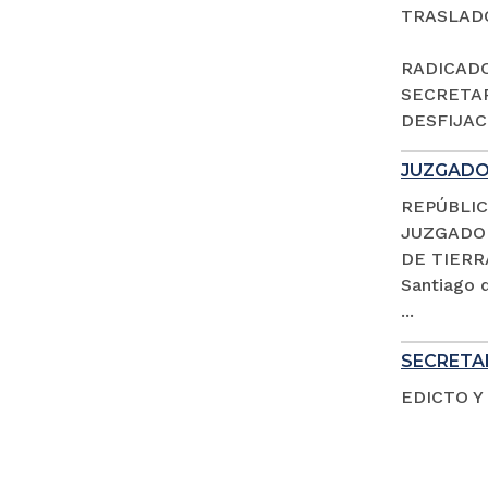
TRASLAD
RADICADO 
SECRETAR
DESFIJACI
JUZGADO 
REPÚBLIC
JUZGADO 
DE TIERR
Santiago d
...
SECRETAR
EDICTO Y