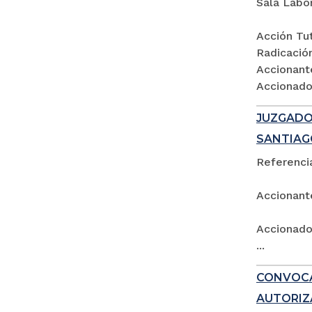
Sala Labo
Acción Tut
Radicació
Accionant
Accionados
JUZGADO 
SANTIAG
Referencia
Accionant
Accionado:
...
CONVOCA
AUTORIZ