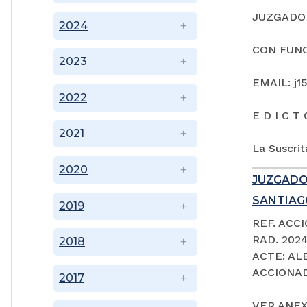
JUZGADO 
2024
CON FUNC
2023
EMAIL: j1
2022
E D I C T 
2021
La Suscrit
2020
JUZGADO
SANTIAGO
2019
REF. ACC
RAD. 202
2018
ACTE: A
ACCIONAD
2017
VER ANEX