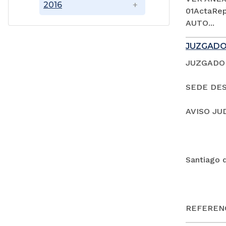
2016
01ActaRep
AUTO...
JUZGADO
JUZGADO 
SEDE DES
AVISO JU
Santiago 
REFERENC