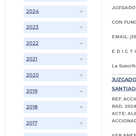
JUZGADO 
2024
CON FUNC
2023
EMAIL: j1
2022
E D I C T 
2021
La Suscrit
2020
JUZGADO
SANTIAGO
2019
REF. ACC
RAD. 202
2018
ACTE: A
ACCIONAD
2017
VER ANEX