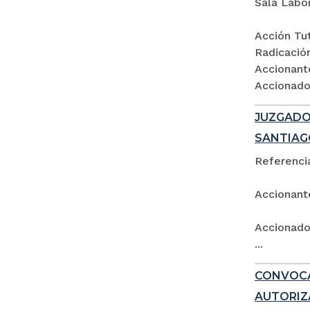
Sala Labo
Acción Tut
Radicació
Accionant
Accionados
JUZGADO 
SANTIAG
Referencia
Accionant
Accionado:
...
CONVOCA
AUTORIZ