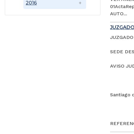
2016
01ActaRep
AUTO...
JUZGADO
JUZGADO 
SEDE DES
AVISO JU
Santiago 
REFERENC