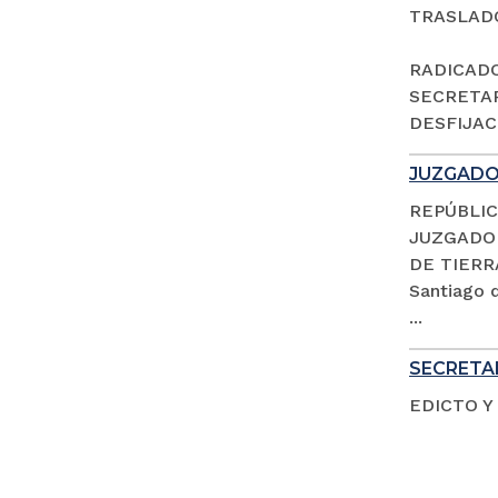
TRASLAD
RADICADO 
SECRETAR
DESFIJACI
JUZGADO 
REPÚBLIC
JUZGADO 
DE TIERR
Santiago d
...
SECRETAR
EDICTO Y