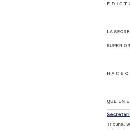
E D I C T 
LA SECRE
SUPERIOR
H A C E C 
QUE EN E
Secretarí
Tribunal S