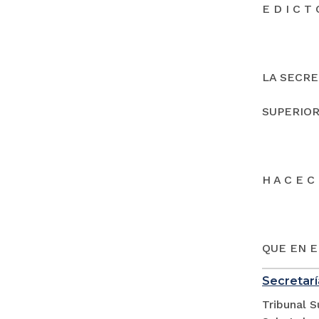
E D I C T 
LA SECRE
SUPERIOR
H A C E C 
QUE EN E
Secretarí
Tribunal S