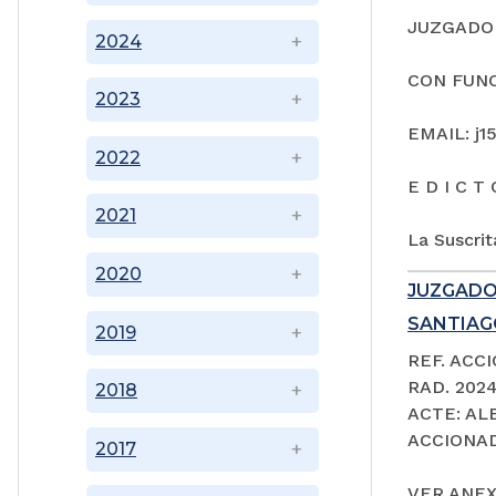
JUZGADO 
2024
CON FUNC
2023
EMAIL: j1
2022
E D I C T 
2021
La Suscrit
2020
JUZGADO
SANTIAGO
2019
REF. ACC
RAD. 202
2018
ACTE: A
ACCIONAD
2017
VER ANEX