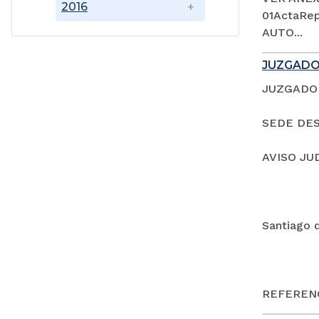
2016
01ActaRep
AUTO...
JUZGADO
JUZGADO 
SEDE DES
AVISO JU
Santiago 
REFERENC