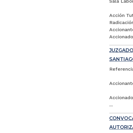
Sala Labo
Acción Tut
Radicació
Accionant
Accionados
JUZGADO 
SANTIAG
Referencia
Accionant
Accionado:
...
CONVOCA
AUTORIZ