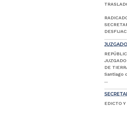
TRASLAD
RADICADO 
SECRETAR
DESFIJACI
JUZGADO 
REPÚBLIC
JUZGADO 
DE TIERR
Santiago d
...
SECRETAR
EDICTO Y