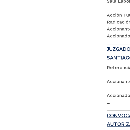
Sala Labo
Acción Tut
Radicació
Accionant
Accionados
JUZGADO 
SANTIAG
Referencia
Accionant
Accionado:
...
CONVOCA
AUTORIZ