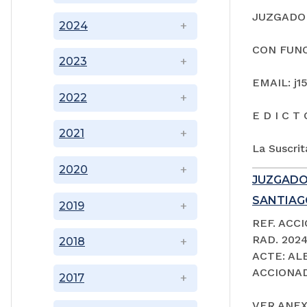
JUZGADO 
2024
CON FUNC
2023
EMAIL: j1
2022
E D I C T 
2021
La Suscrit
2020
JUZGADO
SANTIAGO
2019
REF. ACC
RAD. 202
2018
ACTE: A
ACCIONAD
2017
VER ANEX