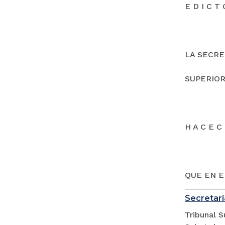
E D I C T 
LA SECRE
SUPERIOR
H A C E C 
QUE EN E
Secretarí
Tribunal S