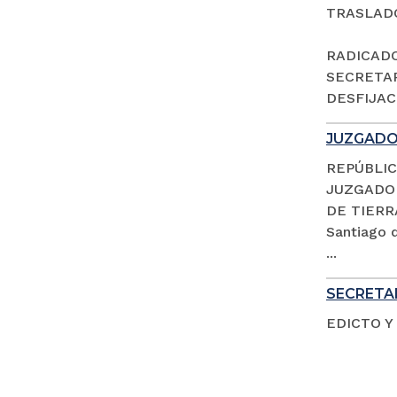
TRASLAD
RADICADO 
SECRETAR
DESFIJACI
JUZGADO 
REPÚBLIC
JUZGADO 
DE TIERR
Santiago d
...
SECRETAR
EDICTO Y