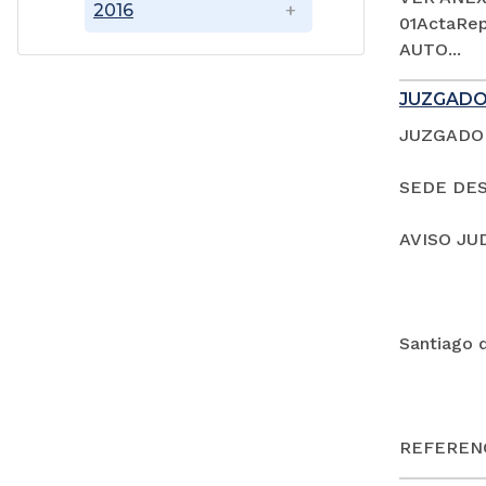
2016
01ActaRep
AUTO...
JUZGADO
JUZGADO 
SEDE DES
AVISO JU
Santiago 
REFERENC