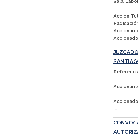
Sala Labo
Acción Tut
Radicació
Accionant
Accionados
JUZGADO 
SANTIAG
Referencia
Accionant
Accionado:
...
CONVOCA
AUTORIZ