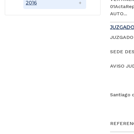
2016
01ActaRep
AUTO...
JUZGADO
JUZGADO 
SEDE DES
AVISO JU
Santiago 
REFERENC