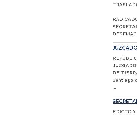
TRASLAD
RADICADO 
SECRETAR
DESFIJACI
JUZGADO 
REPÚBLIC
JUZGADO 
DE TIERR
Santiago d
...
SECRETAR
EDICTO Y