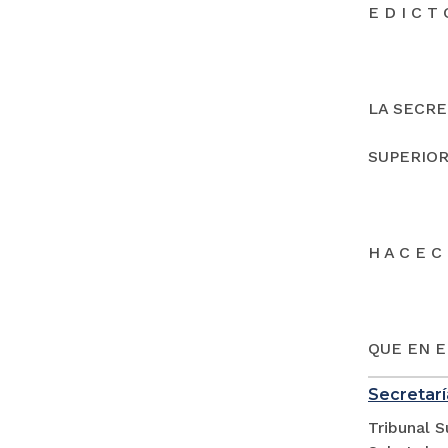
E D I C T 
LA SECRE
SUPERIOR
H A C E C 
QUE EN E
Secretarí
Tribunal S