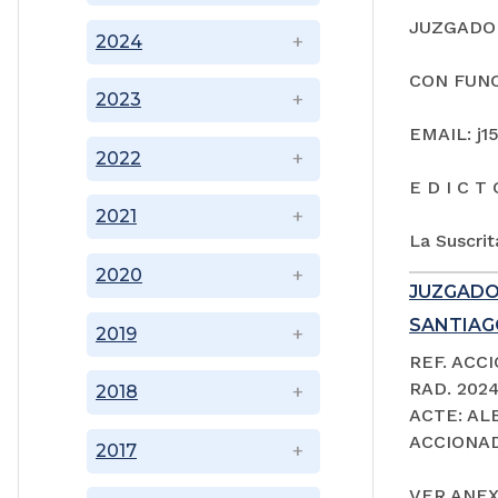
JUZGADO 
2024
CON FUNC
2023
EMAIL: j1
2022
E D I C T 
2021
La Suscrit
2020
JUZGADO
SANTIAGO
2019
REF. ACC
RAD. 202
2018
ACTE: A
ACCIONAD
2017
VER ANEX