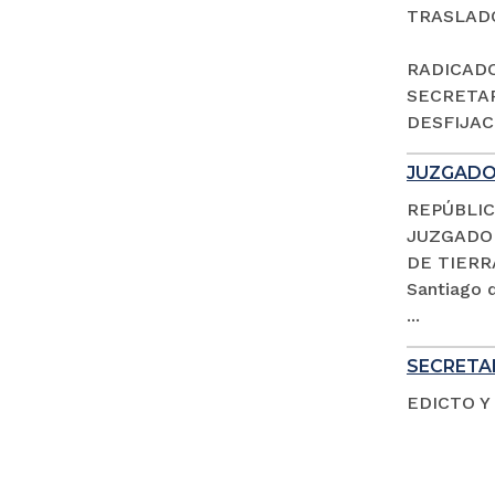
TRASLAD
RADICADO 
SECRETAR
DESFIJACI
JUZGADO 
REPÚBLIC
JUZGADO 
DE TIERR
Santiago d
...
SECRETAR
EDICTO Y