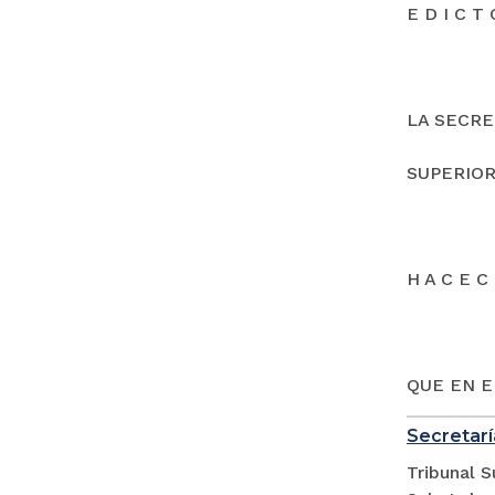
E D I C T 
LA SECRE
SUPERIOR
H A C E C 
QUE EN E
Secretarí
Tribunal S