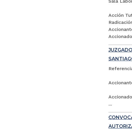
Sala Labo
Acción Tut
Radicació
Accionant
Accionados
JUZGADO 
SANTIAG
Referencia
Accionant
Accionado:
...
CONVOCA
AUTORIZ