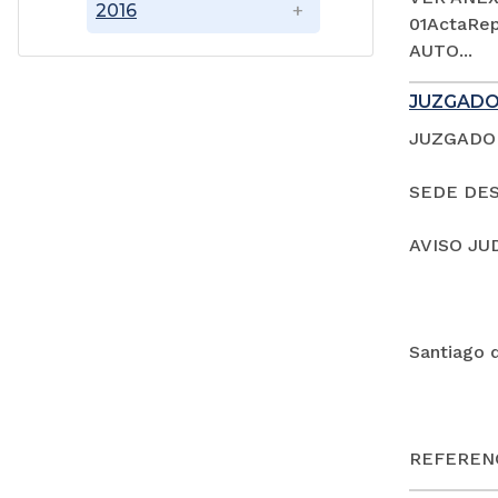
2016
01ActaRep
AUTO...
JUZGADO
JUZGADO 
SEDE DES
AVISO JU
Santiago 
REFERENC