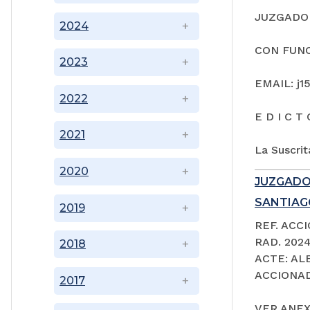
JUZGADO 
2024
CON FUNC
2023
EMAIL: j1
2022
E D I C T 
2021
La Suscrit
2020
JUZGADO
SANTIAGO
2019
REF. ACC
RAD. 202
2018
ACTE: A
ACCIONAD
2017
VER ANEX