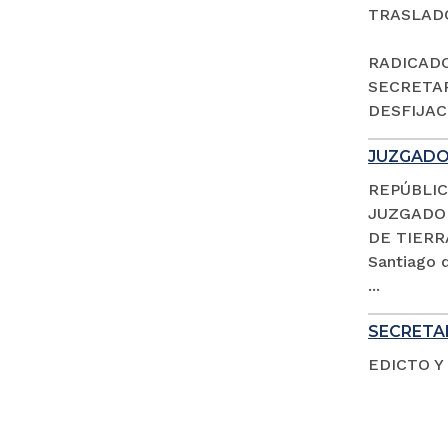
TRASLAD
RADICADO 
SECRETAR
DESFIJACI
JUZGADO 
REPÚBLIC
JUZGADO 
DE TIERR
Santiago d
...
SECRETAR
EDICTO Y