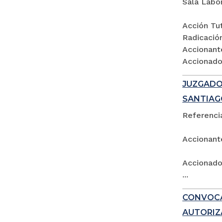
Sala Labo
Acción Tut
Radicació
Accionant
Accionados
JUZGADO 
SANTIAG
Referencia
Accionant
Accionado:
...
CONVOCA
AUTORIZ