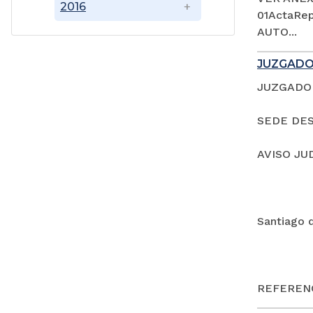
2016
01ActaRep
AUTO...
JUZGADO
JUZGADO 
SEDE DES
AVISO JU
Santiago 
REFERENC