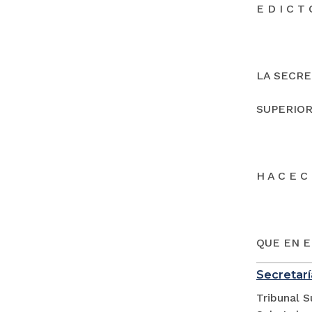
E D I C T 
LA SECRE
SUPERIOR
H A C E C 
QUE EN E
Secretarí
Tribunal S