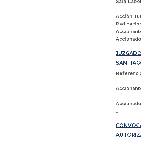
Sala Labo
Acción Tut
Radicació
Accionant
Accionados
JUZGADO 
SANTIAG
Referencia
Accionant
Accionado:
...
CONVOCA
AUTORIZ