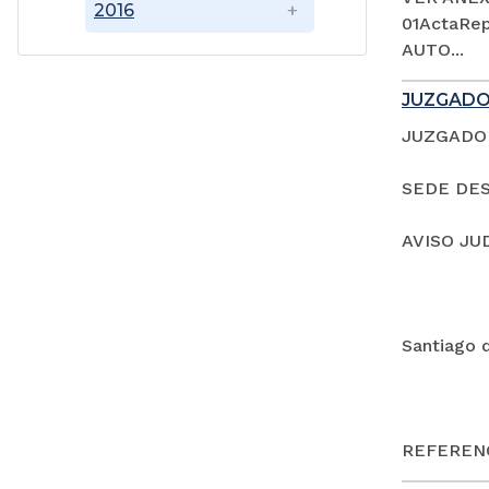
2016
01ActaRep
AUTO...
JUZGADO
JUZGADO 
SEDE DES
AVISO JU
Santiago 
REFERENC