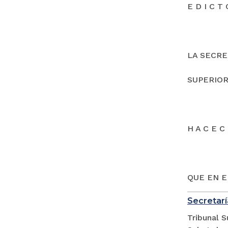
E D I C T 
LA SECRE
SUPERIOR
H A C E C 
QUE EN E
Secretarí
Tribunal S