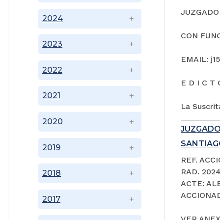
JUZGADO 
2024
CON FUNC
2023
EMAIL: j1
2022
E D I C T 
2021
La Suscrit
2020
JUZGADO
SANTIAGO
2019
REF. ACC
RAD. 202
2018
ACTE: A
ACCIONAD
2017
VER ANEX