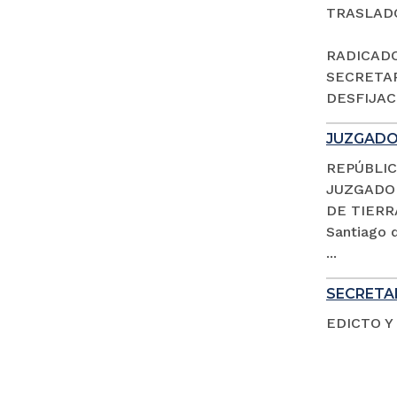
TRASLAD
RADICADO 
SECRETAR
DESFIJACI
JUZGADO 
REPÚBLIC
JUZGADO 
DE TIERR
Santiago d
...
SECRETAR
EDICTO Y