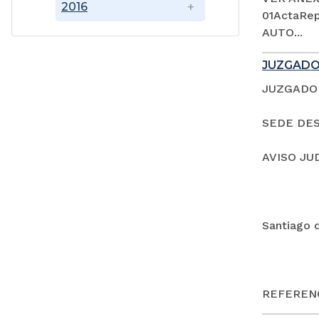
2016
01ActaRep
AUTO...
JUZGADO
JUZGADO 
SEDE DES
AVISO JU
Santiago 
REFERENC