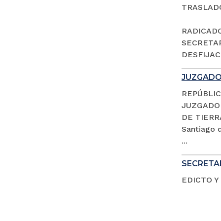
TRASLAD
RADICADO 
SECRETAR
DESFIJACI
JUZGADO 
REPÚBLIC
JUZGADO 
DE TIERR
Santiago d
...
SECRETAR
EDICTO Y