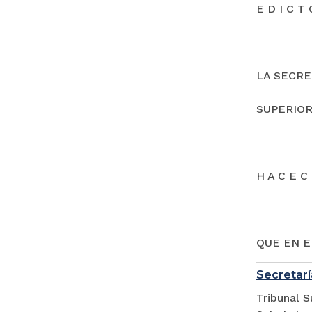
E D I C T 
LA SECRE
SUPERIOR
H A C E C 
QUE EN E
Secretarí
Tribunal S