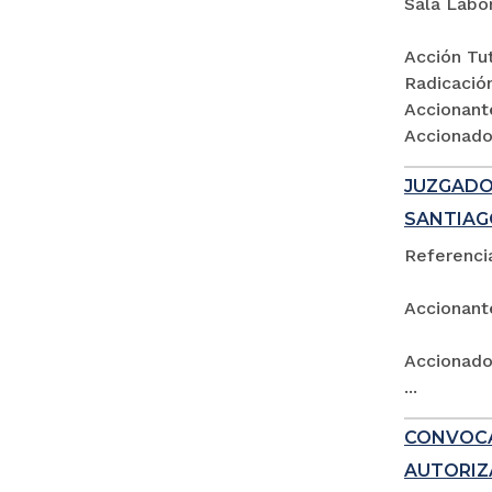
Sala Labo
Acción Tut
Radicació
Accionant
Accionados
JUZGADO 
SANTIAG
Referencia
Accionant
Accionado:
...
CONVOCA
AUTORIZ