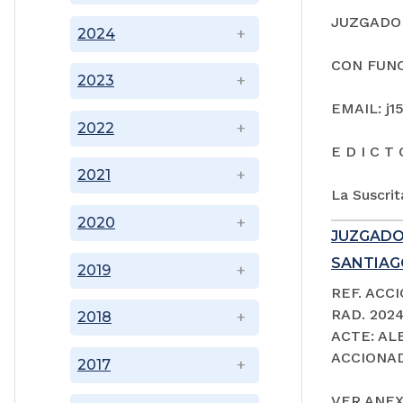
JUZGADO 
2024
CON FUNC
2023
EMAIL: j1
2022
E D I C T 
2021
La Suscrit
2020
JUZGADO
SANTIAGO
2019
REF. ACC
RAD. 202
2018
ACTE: A
ACCIONAD
2017
VER ANEX