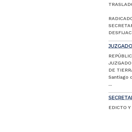
TRASLAD
RADICADO 
SECRETAR
DESFIJACI
JUZGADO 
REPÚBLIC
JUZGADO 
DE TIERR
Santiago d
...
SECRETAR
EDICTO Y