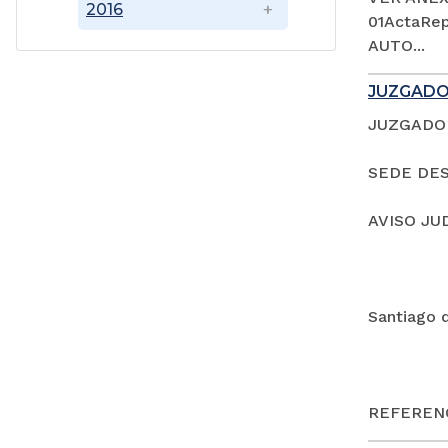
2016
01ActaRep
AUTO...
JUZGADO
JUZGADO 
SEDE DES
AVISO JU
Santiago 
REFERENC