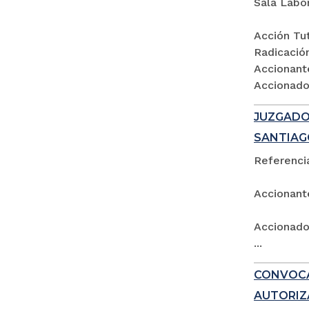
Sala Labo
Acción Tut
Radicació
Accionant
Accionados
JUZGADO 
SANTIAG
Referencia
Accionant
Accionado:
...
CONVOCA
AUTORIZ