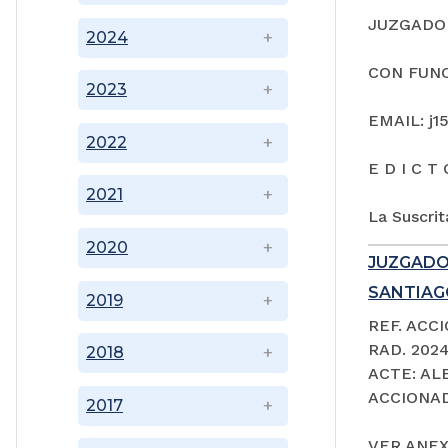
JUZGADO 
2024
CON FUNC
2023
EMAIL: j1
2022
E D I C T 
2021
La Suscrit
2020
JUZGADO
SANTIAGO
2019
REF. ACC
RAD. 202
2018
ACTE: A
ACCIONAD
2017
VER ANEX