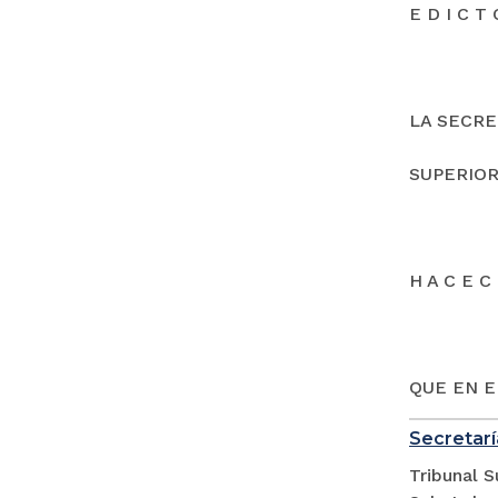
E D I C T 
LA SECRE
SUPERIOR
H A C E C 
QUE EN E
Secretarí
Tribunal S