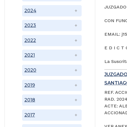
JUZGADO 
2024
CON FUNC
2023
EMAIL: j1
2022
E D I C T 
2021
La Suscrit
2020
JUZGADO
SANTIAGO
2019
REF. ACC
RAD. 202
2018
ACTE: A
ACCIONAD
2017
VER ANEX