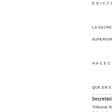
E D I C T 
LA SECRE
SUPERIOR
H A C E C 
QUE EN E
Secretarí
Tribunal S