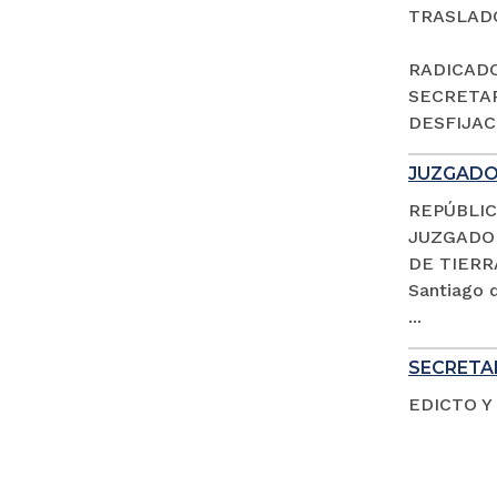
TRASLAD
RADICADO 
SECRETAR
DESFIJACI
JUZGADO 
REPÚBLIC
JUZGADO 
DE TIERR
Santiago d
...
SECRETAR
EDICTO Y