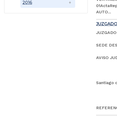
2016
01ActaRep
AUTO...
JUZGADO
JUZGADO 
SEDE DES
AVISO JU
Santiago 
REFERENC