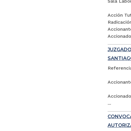
Sala Labo
Acción Tut
Radicació
Accionant
Accionados
JUZGADO 
SANTIAG
Referencia
Accionant
Accionado:
...
CONVOCA
AUTORIZ