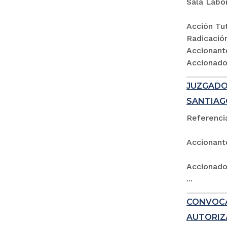
Sala Labo
Acción Tut
Radicació
Accionant
Accionados
JUZGADO 
SANTIAG
Referencia
Accionant
Accionado:
...
CONVOCA
AUTORIZ