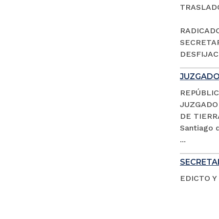
TRASLAD
RADICADO 
SECRETAR
DESFIJACI
JUZGADO 
REPÚBLIC
JUZGADO 
DE TIERR
Santiago d
...
SECRETAR
EDICTO Y