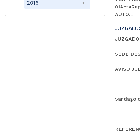
2016
01ActaRep
AUTO...
JUZGADO
JUZGADO 
SEDE DES
AVISO JU
Santiago 
REFERENC