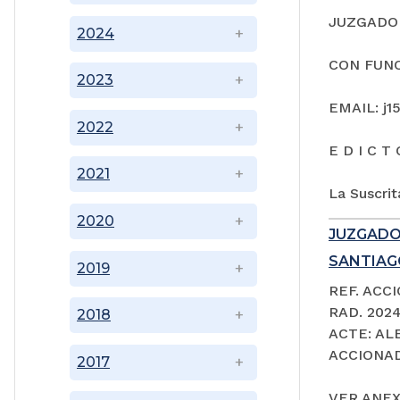
JUZGADO 
2024
CON FUNC
2023
EMAIL: j1
2022
E D I C T 
2021
La Suscrit
2020
JUZGADO
SANTIAGO
2019
REF. ACC
RAD. 202
2018
ACTE: A
ACCIONAD
2017
VER ANEX