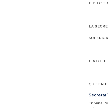
E D I C T 
LA SECRE
SUPERIOR
H A C E C 
QUE EN E
Secretarí
Tribunal S