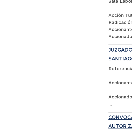
Sala Labo
Acción Tut
Radicació
Accionant
Accionados
JUZGADO 
SANTIAG
Referencia
Accionant
Accionado:
...
CONVOCA
AUTORIZ