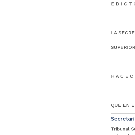
E D I C T 
LA SECRE
SUPERIOR
H A C E C 
QUE EN E
Secretarí
Tribunal S