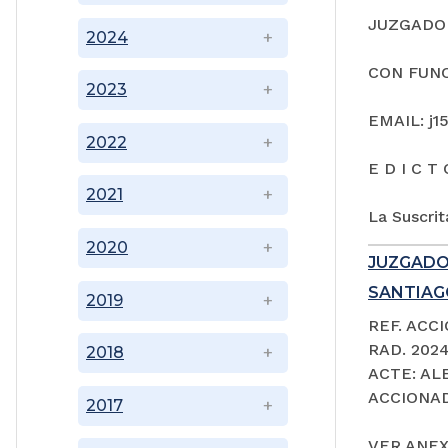
JUZGADO 
2024
CON FUNC
2023
EMAIL: j1
2022
E D I C T 
2021
La Suscrit
2020
JUZGADO
SANTIAGO
2019
REF. ACC
RAD. 202
2018
ACTE: A
ACCIONAD
2017
VER ANEX