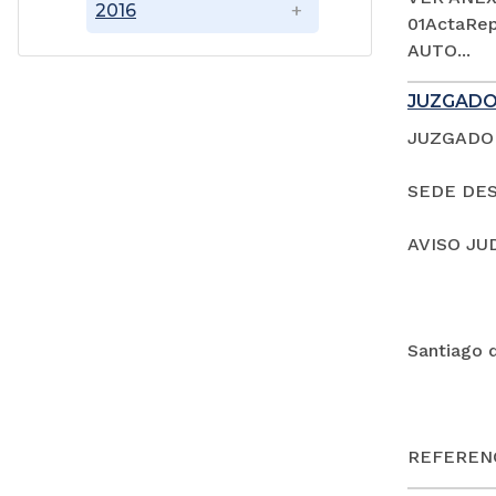
2016
01ActaRep
AUTO...
JUZGADO
JUZGADO 
SEDE DES
AVISO JU
Santiago 
REFERENC