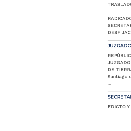
TRASLAD
RADICADO 
SECRETAR
DESFIJACI
JUZGADO 
REPÚBLIC
JUZGADO 
DE TIERR
Santiago d
...
SECRETAR
EDICTO Y