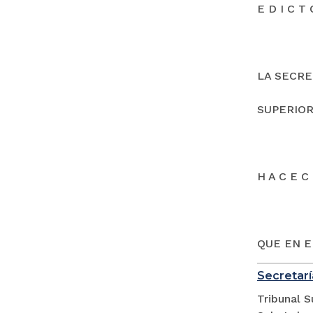
E D I C T 
LA SECRE
SUPERIOR
H A C E C 
QUE EN E
Secretarí
Tribunal S