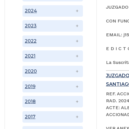
JUZGADO 
2024
CON FUNC
2023
EMAIL: j1
2022
E D I C T 
2021
La Suscrit
2020
JUZGADO
SANTIAGO
2019
REF. ACC
RAD. 202
2018
ACTE: A
ACCIONAD
2017
VER ANEX