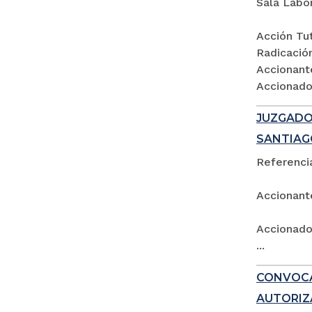
Sala Labo
Acción Tut
Radicació
Accionant
Accionados
JUZGADO 
SANTIAG
Referencia
Accionant
Accionado:
...
CONVOCA
AUTORIZ