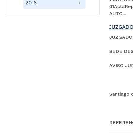
2016
01ActaRep
AUTO...
JUZGADO
JUZGADO 
SEDE DES
AVISO JU
Santiago 
REFERENC