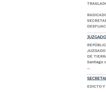
TRASLAD
RADICADO 
SECRETAR
DESFIJACI
JUZGADO 
REPÚBLIC
JUZGADO 
DE TIERR
Santiago d
...
SECRETAR
EDICTO Y