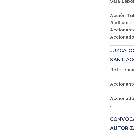
Sala Labo
Acción Tut
Radicació
Accionant
Accionados
JUZGADO 
SANTIAG
Referencia
Accionant
Accionado:
...
CONVOCA
AUTORIZ