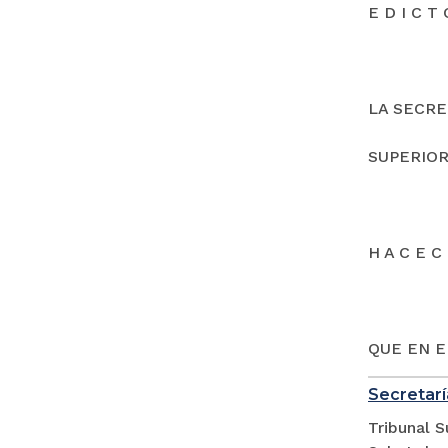
E D I C T 
LA SECRE
SUPERIOR
H A C E C 
QUE EN E
Secretarí
Tribunal S