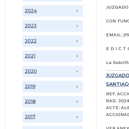
JUZGADO 
2024
CON FUNC
2023
EMAIL: j1
2022
E D I C T 
2021
La Suscrit
2020
JUZGADO
SANTIAGO
2019
REF. ACC
RAD. 202
2018
ACTE: A
ACCIONAD
2017
VER ANEX