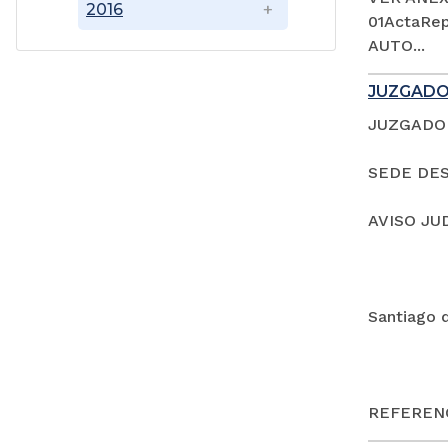
2016
01ActaRep
AUTO...
JUZGADO
JUZGADO 
SEDE DES
AVISO JU
Santiago 
REFERENC