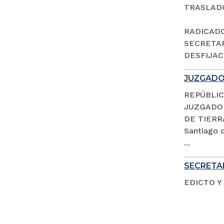
TRASLAD
RADICADO 
SECRETAR
DESFIJACI
JUZGADO 
REPÚBLIC
JUZGADO 
DE TIERR
Santiago d
...
SECRETAR
EDICTO Y