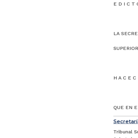
E D I C T 
LA SECRE
SUPERIOR
H A C E C 
QUE EN E
Secretarí
Tribunal S