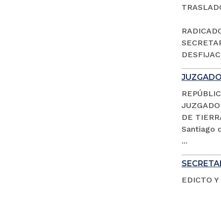
TRASLAD
RADICADO 
SECRETAR
DESFIJACI
JUZGADO 
REPÚBLIC
JUZGADO 
DE TIERR
Santiago d
...
SECRETAR
EDICTO Y