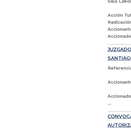
Sala Labo
Acción Tut
Radicació
Accionant
Accionados
JUZGADO 
SANTIAG
Referencia
Accionant
Accionado:
...
CONVOCA
AUTORIZ