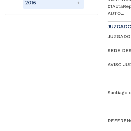
2016
01ActaRep
AUTO...
JUZGADO
JUZGADO 
SEDE DES
AVISO JU
Santiago 
REFERENC