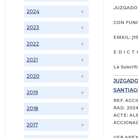
JUZGADO 
2024
CON FUNC
2023
EMAIL: j1
2022
E D I C T 
2021
La Suscrit
2020
JUZGADO
SANTIAGO
2019
REF. ACC
RAD. 202
2018
ACTE: A
ACCIONAD
2017
VER ANEX