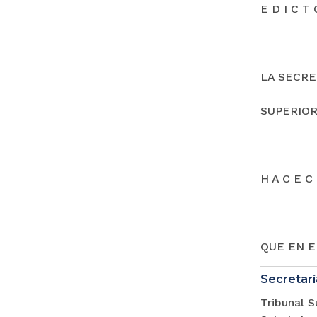
E D I C T 
LA SECRE
SUPERIOR
H A C E C 
QUE EN E
Secretarí
Tribunal S