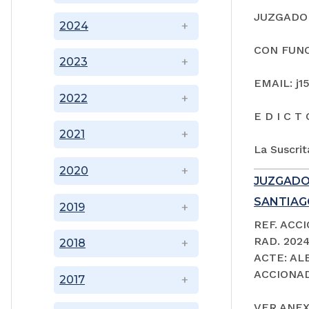
JUZGADO 
2024
CON FUNC
2023
EMAIL: j1
2022
E D I C T 
2021
La Suscrit
2020
JUZGADO
SANTIAGO
2019
REF. ACC
RAD. 202
2018
ACTE: A
ACCIONAD
2017
VER ANEX