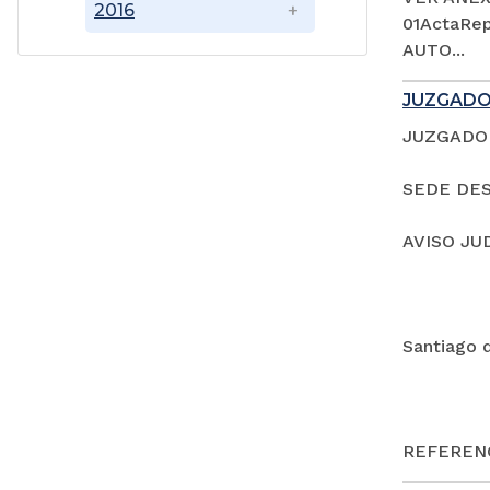
2016
01ActaRep
AUTO...
JUZGADO
JUZGADO 
SEDE DES
AVISO JU
Santiago 
REFERENC