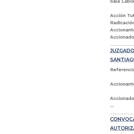
Sala Labo
Acción Tut
Radicació
Accionant
Accionados
JUZGADO 
SANTIAG
Referencia
Accionant
Accionado:
...
CONVOCA
AUTORIZ