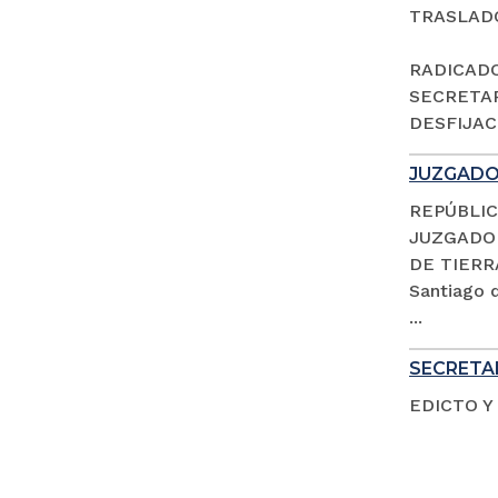
TRASLAD
RADICADO 
SECRETAR
DESFIJACI
JUZGADO 
REPÚBLIC
JUZGADO 
DE TIERR
Santiago d
...
SECRETAR
EDICTO Y