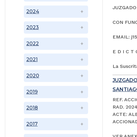
JUZGADO 
2024
CON FUNC
2023
EMAIL: j1
2022
E D I C T 
2021
La Suscrit
2020
JUZGADO
SANTIAGO
2019
REF. ACC
RAD. 202
2018
ACTE: A
ACCIONAD
2017
VER ANEX