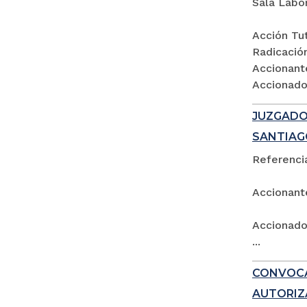
Sala Labo
Acción Tut
Radicació
Accionant
Accionados
JUZGADO 
SANTIAG
Referencia
Accionant
Accionado:
...
CONVOCA
AUTORIZ