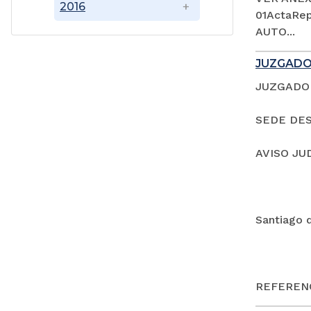
2016
01ActaRep
AUTO...
JUZGADO
JUZGADO 
SEDE DES
AVISO JU
Santiago 
REFERENC