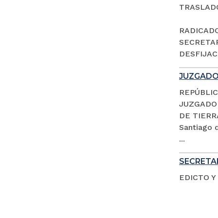
TRASLAD
RADICADO 
SECRETAR
DESFIJACI
JUZGADO 
REPÚBLIC
JUZGADO 
DE TIERR
Santiago d
...
SECRETAR
EDICTO Y