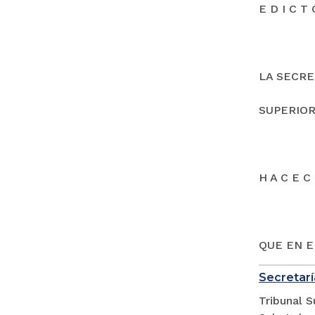
E D I C T 
LA SECRE
SUPERIOR
H A C E C 
QUE EN E
Secretarí
Tribunal S