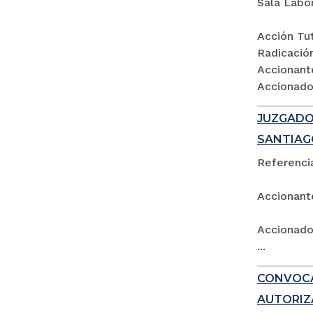
Sala Labo
Acción Tut
Radicació
Accionant
Accionados
JUZGADO 
SANTIAG
Referencia
Accionant
Accionado:
...
CONVOCA
AUTORIZ