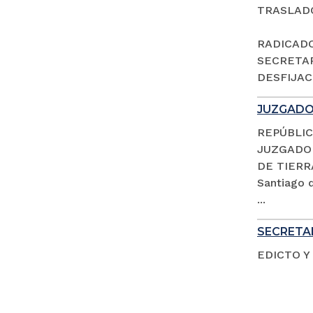
TRASLAD
RADICADO 
SECRETAR
DESFIJACI
JUZGADO 
REPÚBLIC
JUZGADO 
DE TIERR
Santiago d
...
SECRETAR
EDICTO Y