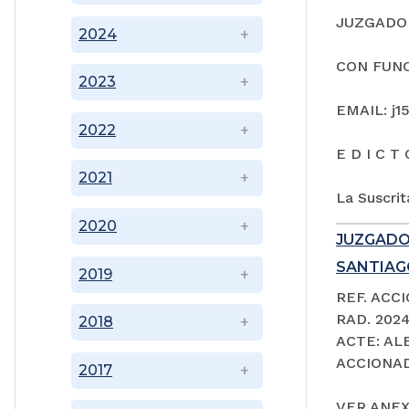
JUZGADO 
2024
CON FUNC
2023
EMAIL: j1
2022
E D I C T 
2021
La Suscrit
2020
JUZGADO
SANTIAGO
2019
REF. ACC
RAD. 202
2018
ACTE: A
ACCIONAD
2017
VER ANEX