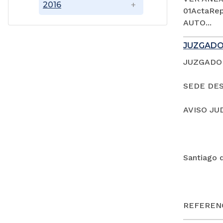
2016
01ActaRep
AUTO...
JUZGADO
JUZGADO 
SEDE DES
AVISO JU
Santiago 
REFERENC