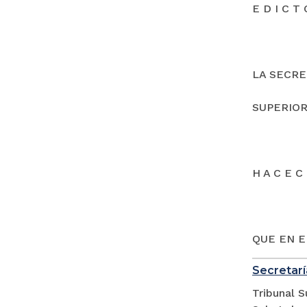
E D I C T 
LA SECRE
SUPERIOR
H A C E C 
QUE EN E
Secretarí
Tribunal S