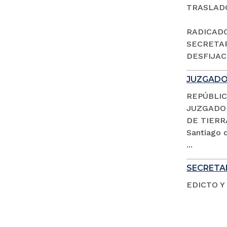
TRASLAD
RADICADO 
SECRETAR
DESFIJACI
JUZGADO 
REPÚBLIC
JUZGADO 
DE TIERR
Santiago d
...
SECRETAR
EDICTO Y