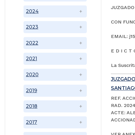
JUZGADO 
2024
CON FUNC
2023
EMAIL: j1
2022
E D I C T 
2021
La Suscrit
2020
JUZGADO
SANTIAGO
2019
REF. ACC
RAD. 202
2018
ACTE: A
ACCIONAD
2017
VER ANEX