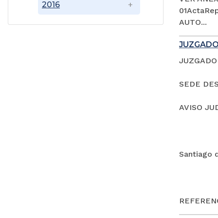
2016
01ActaRep
AUTO...
JUZGADO
JUZGADO 
SEDE DES
AVISO JU
Santiago 
REFERENC