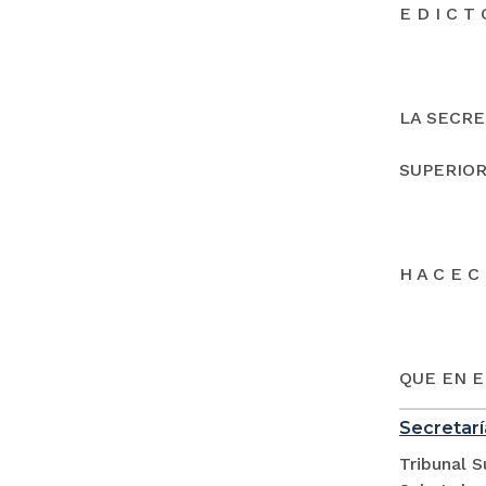
E D I C T 
LA SECRE
SUPERIOR
H A C E C 
QUE EN E
Secretarí
Tribunal S