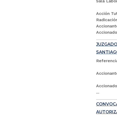
Sala Labo
Acción Tut
Radicació
Accionant
Accionados
JUZGADO 
SANTIAG
Referencia
Accionant
Accionado:
...
CONVOCA
AUTORIZ