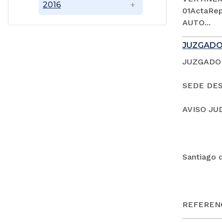
2016
01ActaRep
AUTO...
JUZGADO
JUZGADO 
SEDE DES
AVISO JU
Santiago 
REFERENC