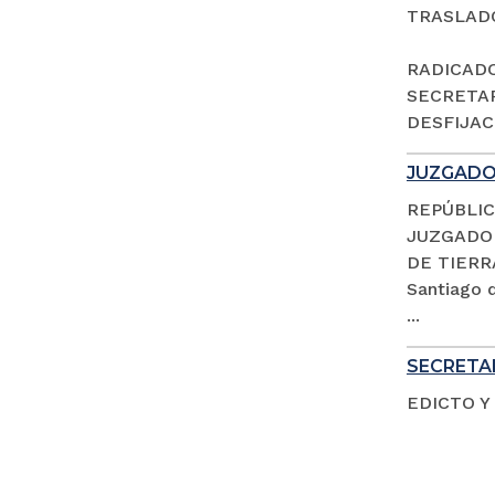
TRASLAD
RADICADO 
SECRETAR
DESFIJACI
JUZGADO 
REPÚBLIC
JUZGADO 
DE TIERR
Santiago d
...
SECRETAR
EDICTO Y