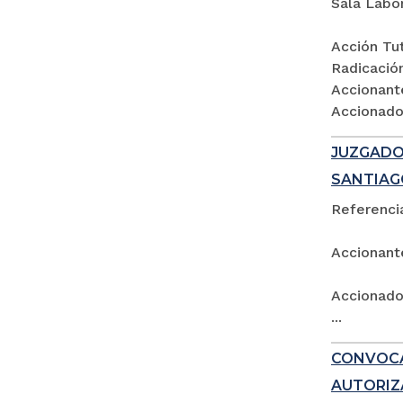
Sala Labo
Acción Tut
Radicació
Accionant
Accionados
JUZGADO 
SANTIAG
Referencia
Accionant
Accionado:
...
CONVOCA
AUTORIZ