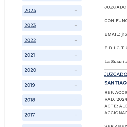
JUZGADO 
2024
CON FUNC
2023
EMAIL: j1
2022
E D I C T 
2021
La Suscrit
2020
JUZGADO
SANTIAGO
2019
REF. ACC
RAD. 202
2018
ACTE: A
ACCIONAD
2017
VER ANEX