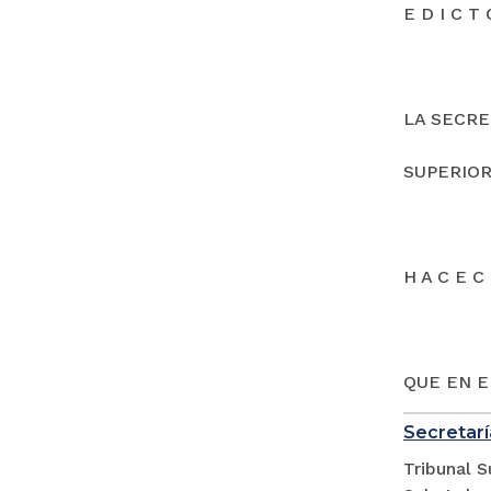
E D I C T 
LA SECRE
SUPERIOR
H A C E C 
QUE EN E
Secretarí
Tribunal S