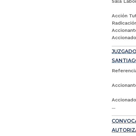
Sala Labo
Acción Tut
Radicació
Accionant
Accionados
JUZGADO 
SANTIAG
Referencia
Accionant
Accionado:
...
CONVOCA
AUTORIZ