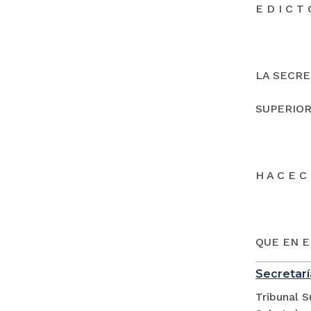
E D I C T 
LA SECRE
SUPERIOR
H A C E C 
QUE EN E
Secretarí
Tribunal S