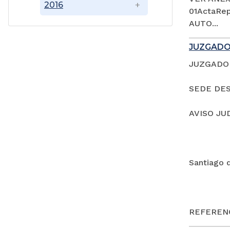
2016
01ActaRep
AUTO...
JUZGADO
JUZGADO 
SEDE DES
AVISO JU
Santiago 
REFERENC