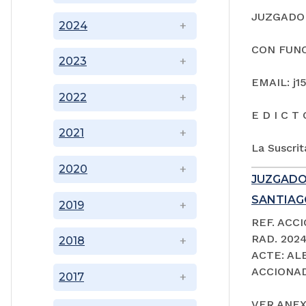
JUZGADO 
2024
CON FUNC
2023
EMAIL: j1
2022
E D I C T 
2021
La Suscrit
2020
JUZGADO
SANTIAGO
2019
REF. ACC
RAD. 202
2018
ACTE: A
ACCIONAD
2017
VER ANEX