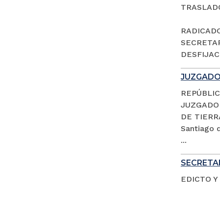
TRASLAD
RADICADO 
SECRETAR
DESFIJACI
JUZGADO 
REPÚBLIC
JUZGADO 
DE TIERR
Santiago d
...
SECRETAR
EDICTO Y