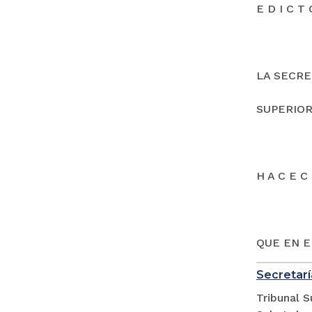
E D I C T 
LA SECRE
SUPERIOR
H A C E C 
QUE EN E
Secretarí
Tribunal S