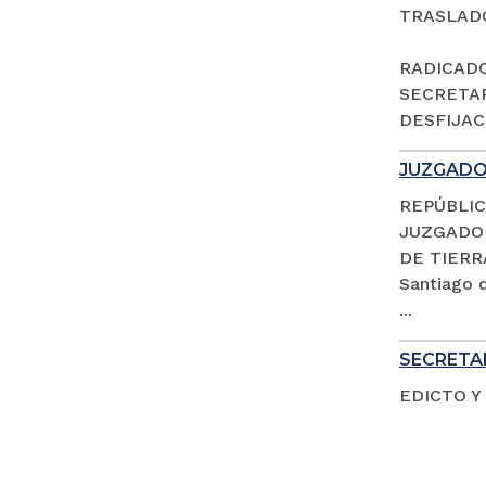
TRASLAD
RADICADO 
SECRETAR
DESFIJACI
JUZGADO 
REPÚBLIC
JUZGADO 
DE TIERR
Santiago d
...
SECRETAR
EDICTO Y