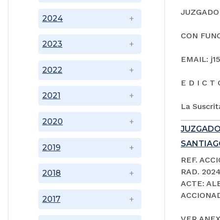
JUZGADO 
2024
CON FUNC
2023
EMAIL: j1
2022
E D I C T 
2021
La Suscrit
2020
JUZGADO
SANTIAGO
2019
REF. ACC
RAD. 202
2018
ACTE: A
ACCIONAD
2017
VER ANEX