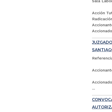
Sala Labo
Acción Tut
Radicació
Accionant
Accionados
JUZGADO 
SANTIAG
Referencia
Accionant
Accionado:
...
CONVOCA
AUTORIZ