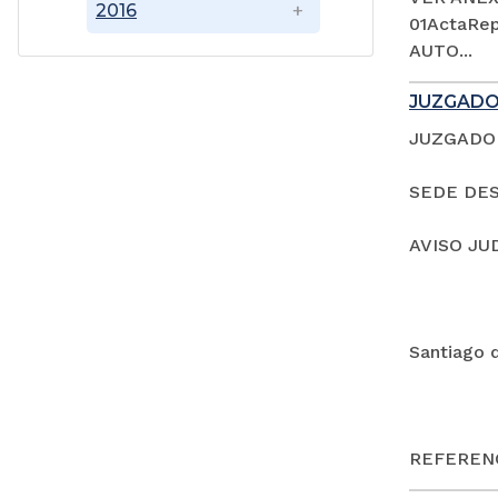
2016
01ActaRep
AUTO...
JUZGADO
JUZGADO 
SEDE DES
AVISO JU
Santiago 
REFERENC