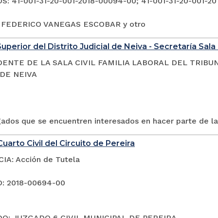
: 41-001-31-20-001-2018-00094-00; 41-001-31-20-001-20
: FEDERICO VANEGAS ESCOBAR y otro
uperior del Distrito Judicial de Neiva - Secretaría Sala 
DENTE DE LA SALA CIVIL FAMILIA LABORAL DEL TRIBU
 DE NEIVA
gados que se encuentren interesados en hacer parte de la
uarto Civil del Circuito de Pereira
A: Acción de Tutela
: 2018-00694-00
O: JUZGADO 6 CIVIL MUNICIPAL DE PEREIRA