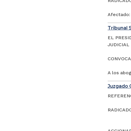
RADICADOS
Afectado
Tribunal S
EL PRESI
JUDICIAL
CONVOCA
A los abo
Juzgado C
REFERENCI
RADICADO
ACCIONAD