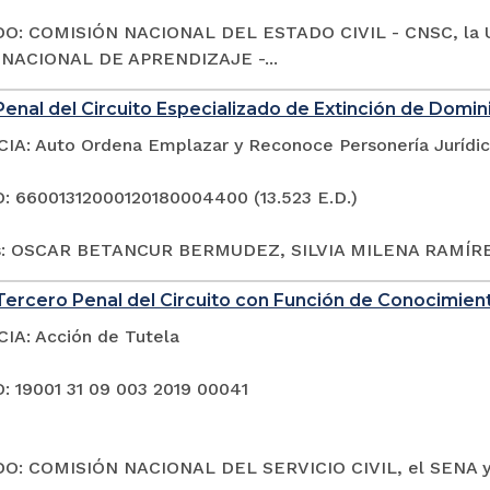
O: COMISIÓN NACIONAL DEL ESTADO CIVIL - CNSC, la 
 NACIONAL DE APRENDIZAJE -...
enal del Circuito Especializado de Extinción de Domin
A: Auto Ordena Emplazar y Reconoce Personería Jurídi
 66001312000120180004400 (13.523 E.D.)
s: OSCAR BETANCUR BERMUDEZ, SILVIA MILENA RAMÍRE
ercero Penal del Circuito con Función de Conocimien
A: Acción de Tutela
 19001 31 09 003 2019 00041
O: COMISIÓN NACIONAL DEL SERVICIO CIVIL, el SENA 