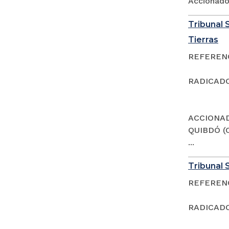
Accionad
Tribunal S
Tierras
REFERENCI
RADICADO
ACCIONAD
QUIBDÓ (
...
Tribunal S
REFERENCI
RADICADO: