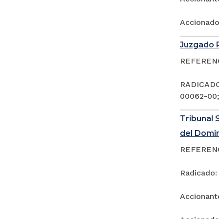
Accionad
Juzgado P
REFERENCI
RADICADOS
00062-00;
Tribunal 
del Domi
REFERENCI
Radicado:
Accionan